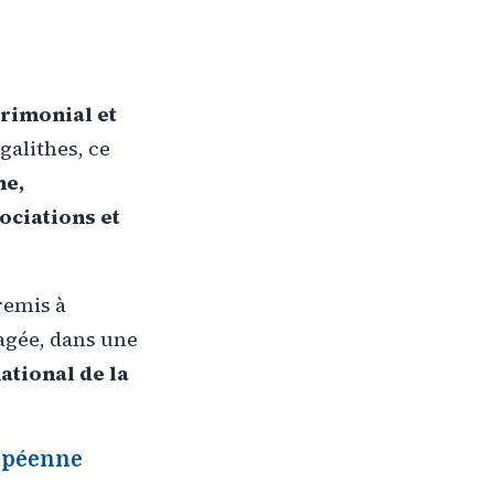
trimonial et
galithes, ce
ne,
ciations et
 remis à
agée, dans une
tional de la
ropéenne