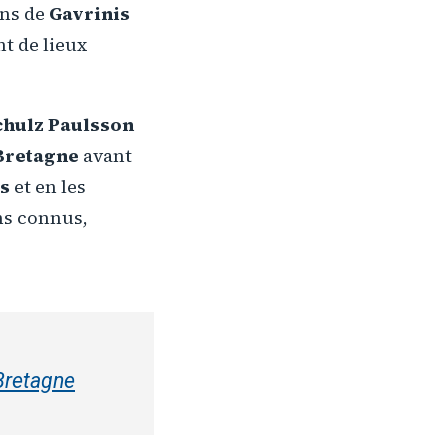
rns de
Gavrinis
t de lieux
chulz Paulsson
 Bretagne
avant
es
et en les
rns connus,
 Bretagne