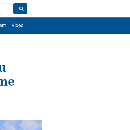
ent
Vidéo
u
ine