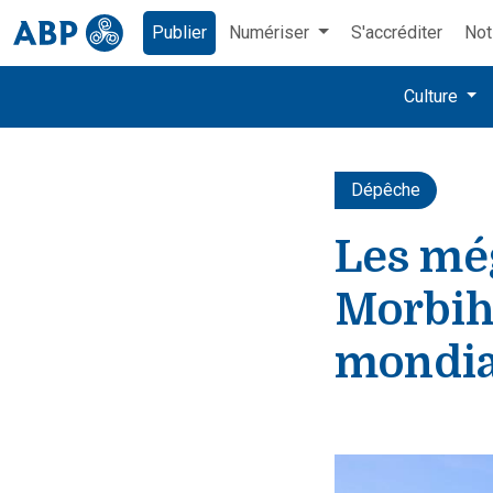
Publier
Numériser
S'accréditer
Not
Culture
Dépêche
Les még
Morbih
mondia