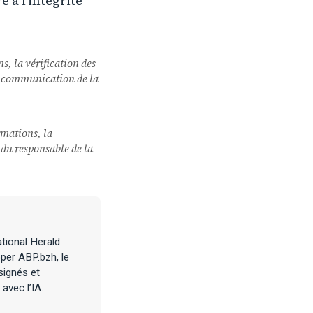
 à l'intégrité
ns, la vérification des
 la communication de la
ormations, la
u du responsable de la
tional Herald
per ABP.bzh, le
signés et
avec l’IA.