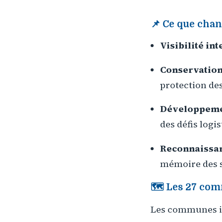
📌 Ce que cha
Visibilité in
Conservation
protection des
Développemen
des défis logi
Reconnaissan
mémoire des s
🗺️ Les 27 co
Les communes in