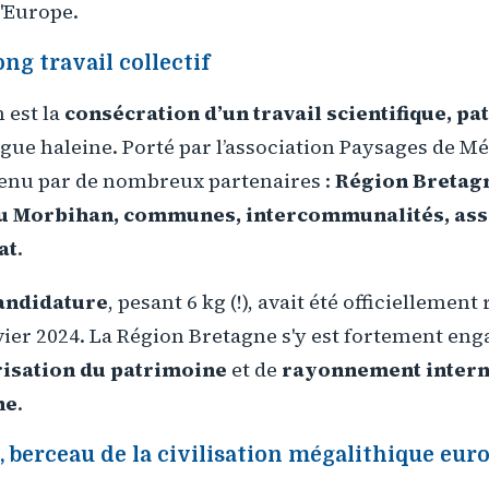
'Europe.
ong travail collectif
 est la
consécration d’un travail scientifique, pa
gue haleine. Porté par l’association Paysages de Mé
utenu par de nombreux partenaires :
Région Bretag
 Morbihan, communes, intercommunalités, asso
at
.
andidature
, pesant 6 kg (!), avait été officiellement
ier 2024. La Région Bretagne s'y est fortement eng
risation du patrimoine
et de
rayonnement interna
ne
.
, berceau de la civilisation mégalithique eu