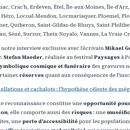
ac, Crac’h, Erdeven, Étel, Île-aux-Moines, Île-d'Arz,
e Hézo, Locoal-Mendon, Locmariaquer, Ploemel, Pl
ner, Quiberon, Saint-Gildas-de-Rhuys, Saint-Philiber
u, Séné, Surzur, Theix-Noyalo, Vannes, La Vraie-Cr
notre interview exclusive avec l’écrivain
Mikael G
r. Stefan Maeder
, réalisée au festival
Paysages
à P
ymbolique cosmique et funéraire
des gravures né
rtaines
réserves
quant aux conséquences de l'insc
ellations et cachalots : l'hypothèse céleste des még
tte reconnaissance constitue une
opportunité pour
ion
, elle comporte aussi des
risques
: une
muséific
ites, une
perte d'accessibilité
pour les populations