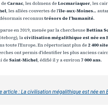
s de
Carnac
, les dolmens de
Locmariaquer
, les cai
hel
, les allées couvertes de l'
île-aux-Moines
… autan
désormais reconnus
trésors de l’humanité
.
 parue en 2019, menée par la chercheuse
Bettina S
öteborg), la
civilisation mégalithique est née en
ans toute l'Europe. En répertoriant plus de
2 400 sit
erches ont permis d'identifier les plus anciens cai
i de
Saint-Michel
, édifié il y a environ
7 000 ans
.
re article : La civilisation mégalithique est née en