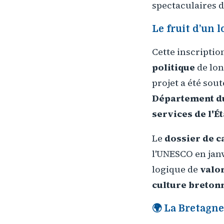
spectaculaires d
Le fruit d’un l
Cette inscription
politique
de lon
projet a été so
Département du
services de l'Ét
Le
dossier de c
l'UNESCO en janv
logique de
valo
culture breton
🌍 La Bretagne