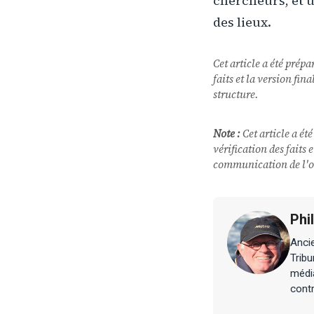
chercheurs, et u
des lieux.
Cet article a été prépa
faits et la version fi
structure.
Note :
Cet article a été
vérification des faits
communication de l'o
Phi
Ancie
Tribu
média
contr