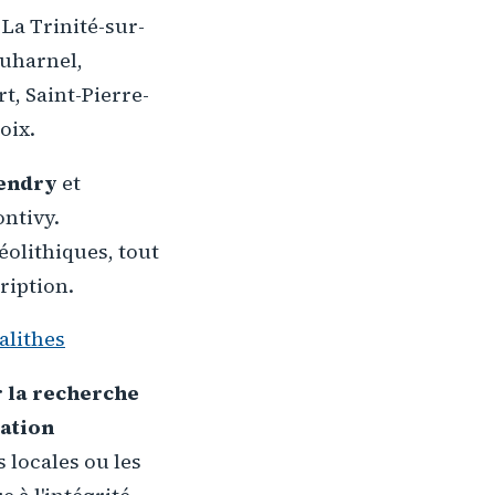
 La Trinité-sur-
ouharnel,
t, Saint-Pierre-
oix.
endry
et
ontivy.
olithiques, tout
ription.
alithes
 la recherche
ation
 locales ou les