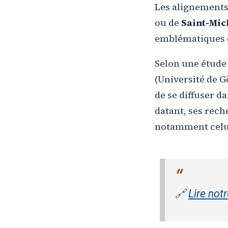
Les alignement
ou de
Saint-Mic
emblématiques 
Selon une étude
(Université de G
de se diffuser d
datant, ses rech
notamment celu
🔗
Lire not