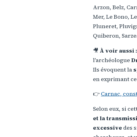
Arzon, Belz, Carn
Mer, Le Bono, L
Pluneret, Pluvig
Quiberon, Sarzea
🎥
À voir aussi :
l'archéologue
D
Ils évoquent la
s
en exprimant ce
👉
Carnac, const
Selon eux, si ce
et la transmiss
excessive
des s