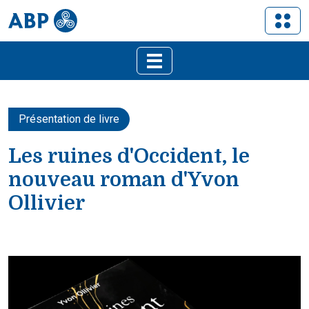
Présentation de livre
Les ruines d'Occident, le
nouveau roman d'Yvon
Ollivier