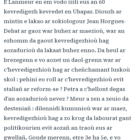
E Lanmeur en em vodo izili eus an 60
kevredigezh kevredet en Ubapar. Diouzh ar
mintin e lakao ar sokiologour Jean Horgues-
Debat ar gaoz war buhez ar maezioù, war an
ezhomm da gaout kevredigezhioù hag
aozadurioù da lakaat buhez enno. Da heul ar
brezegenn e vo aozet un daol-grenn war ar
c'hevredigezhioù hag ar cheñchamant luskoù
skol : pehini eo roll ar c'hevredigezhioù evit
staliañ ar reform-se ? Petra a c'hellont degas
d'an aozadurioù nevez ? Meur a zen a zeuio da
desteniañ : dilennidi kumunioù war ar maez,
kevredigezhioù hag a zo krog da labourat gant
politikourien evit aozañ an traoù eus ar
gwellañ. Goude merenn, etre 3e ha 5e, e vo