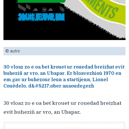
© autre
30 vloaz zo e oa bet krouet ur rouedad breizhat evit
buheziñ ar vro, an Ubapar. Er bloavezhioù 1970 en
em gav ur buhezour leun a startijenn, Lionel
Couëdelo, d&#8217;ober anaoudegezh
30 vloaz zo e oa bet krouet ur rouedad breizhat
evit buheziñ ar vro, an Ubapar.