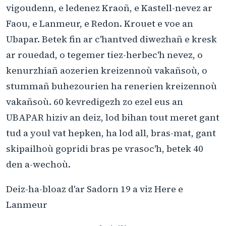
vigoudenn, e ledenez Kraoñ, e Kastell-nevez ar
Faou, e Lanmeur, e Redon. Krouet e voe an
Ubapar. Betek fin ar c'hantved diwezhañ e kresk
ar rouedad, o tegemer tiez-herbec'h nevez, o
kenurzhiañ aozerien kreizennoù vakañsoù, o
stummañ buhezourien ha renerien kreizennoù
vakañsoù. 60 kevredigezh zo ezel eus an
UBAPAR hiziv an deiz, lod bihan tout meret gant
tud a youl vat hepken, ha lod all, bras-mat, gant
skipailhoù gopridi bras pe vrasoc'h, betek 40
den a-wechoù.
Deiz-ha-bloaz d'ar Sadorn 19 a viz Here e
Lanmeur