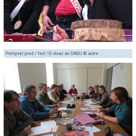
Pempvet pred / fest 10 vloaz an DABU © autre