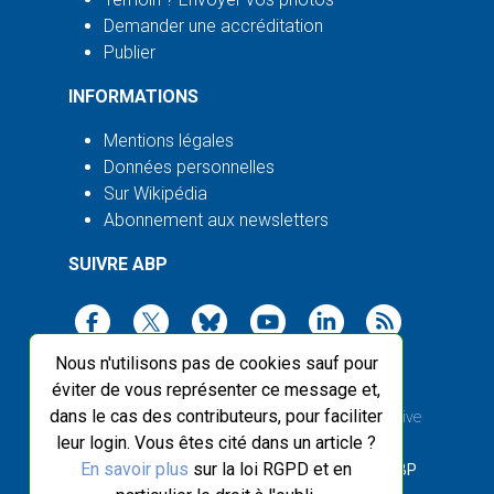
Demander une accréditation
Publier
INFORMATIONS
Mentions légales
Données personnelles
Sur Wikipédia
Abonnement aux newsletters
SUIVRE ABP
Nous n'utilisons pas de cookies sauf pour
éviter de vous représenter ce message et,
dans le cas des contributeurs, pour faciliter
2003-2026 ©
Agence Bretagne Presse
, sauf Creative
leur login. Vous êtes cité dans un article ?
Commons
En savoir plus
sur la loi RGPD et en
Front-end design :
Breizhek Studio
, Back-end :
ABP