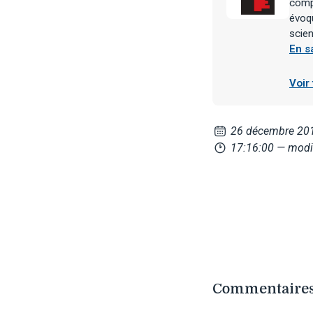
compo
évoqu
scien
En s
Voir
26 décembre 20
17:16:00
— modif
Commentaires