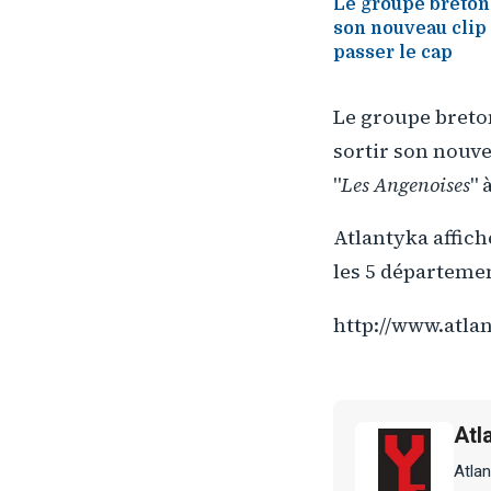
Le groupe breton 
son nouveau clip 
passer le cap
Le groupe breton
sortir son nouve
"
Les Angenoises
" 
Atlantyka affich
les 5 départeme
http://www.atlan
Atl
Atlan