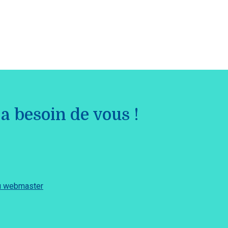
a besoin de vous !
du webmaster