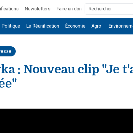
ifications
Newsletters
Faire un don
Politique
La Réunification
Économie
Agro
Environnem
resse
ka : Nouveau clip "Je t'
ée"