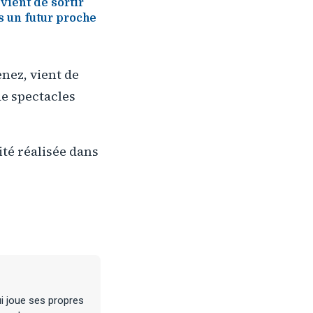
vient de sortir
s un futur proche
nez, vient de
de spectacles
té réalisée dans
ui joue ses propres