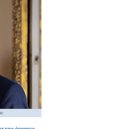
ic
ser une épreuve