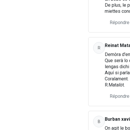
De plus, le p
miettes con
Répondre
Reinat Mata
R
Demòra d'enc
Que serà lo 
lengas dichi 
Aquí si parl
Coralament.
R.Matalòt.
Répondre
Burban xav
B
On agit le b