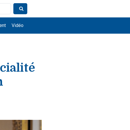
ent
Vidéo
cialité
n