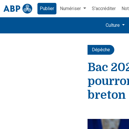
Publier
Numériser
S'accréditer
Not
Culture
Dépêche
Bac 202
pourron
breton