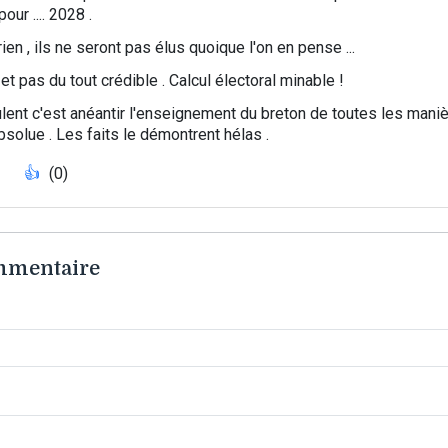
ur .... 2028 .
ien , ils ne seront pas élus quoique l'on en pense ...
 et pas du tout crédible . Calcul électoral minable !
ulent c'est anéantir l'enseignement du breton de toutes les mani
solue . Les faits le démontrent hélas .
👍
(0)
ommentaire