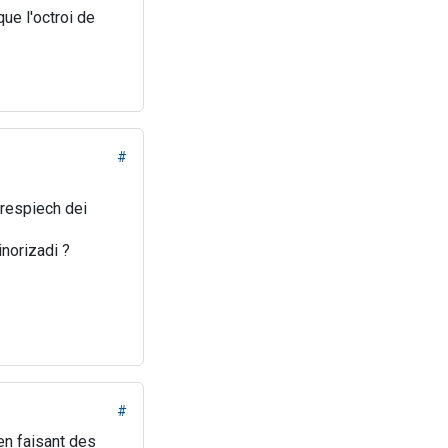
que l'octroi de
#
 respiech dei
inorizadi ?
#
en faisant des