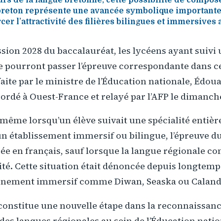
 breton représente une avancée symbolique importante.
er l’attractivité des filières bilingues et immersives 
ession 2028 du baccalauréat, les lycéens ayant suivi 
e pourront passer l’épreuve correspondante dans ce
faite par le ministre de l’Éducation nationale, Édou
ordé à Ouest-France et relayé par l’AFP le dimanch
 même lorsqu’un élève suivait une spécialité entièr
un établissement immersif ou bilingue, l’épreuve d
ée en français, sauf lorsque la langue régionale con
té. Cette situation était dénoncée depuis longtemp
ignement immersif comme Diwan, Seaska ou Caland
constitue une nouvelle étape dans la reconnaissan
 des langues régionales au sein de l’Éducation natio