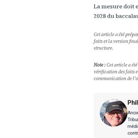
La mesure doit e
2028 du baccala
Cet article a été prépa
faits et la version fi
structure.
Note :
Cet article a été
vérification des faits
communication de l'o
Phi
Ancie
Tribu
média
contr