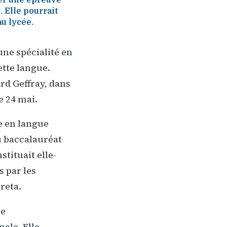
 Elle pourrait
au lycée.
une spécialité en
tte langue.
ard Geffray, dans
e 24 mai.
e en langue
u baccalauréat
stituait elle-
s par les
reta.
ce
nale. Elle