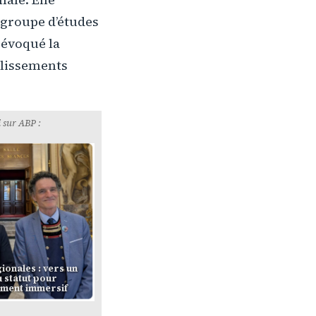
 groupe d’études
 évoqué la
blissements
 sur ABP :
ionales : vers un
 statut pour
ement immersif