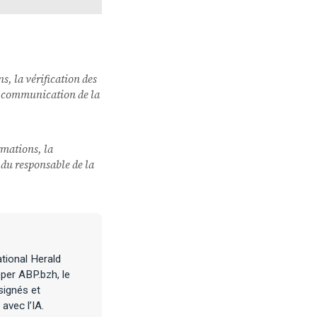
ns, la vérification des
 la communication de la
ormations, la
u du responsable de la
tional Herald
per ABP.bzh, le
signés et
avec l’IA.