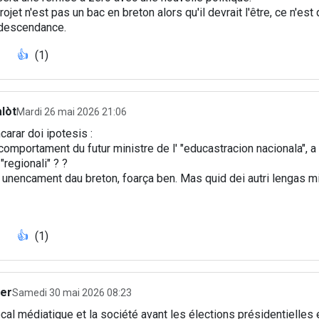
rojet n'est pas un bac en breton alors qu'il devrait l'être, ce n'est 
descendance.
👍
(1)
lòt
Mardi 26 mai 2026 21:06
arar doi ipotesis :
comportament du futur ministre de l' "educastracion nacionala", a
"regionali" ? ?
a unencament dau breton, foarça ben. Mas quid dei autri lengas m
👍
(1)
ier
Samedi 30 mai 2026 08:23
ocal médiatique et la société avant les élections présidentielles 