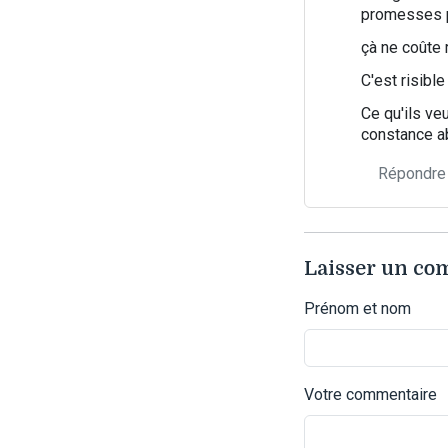
promesses po
çà ne coûte r
C'est risible
Ce qu'ils ve
constance ab
Répondre
Laisser un c
Prénom et nom
Votre commentaire