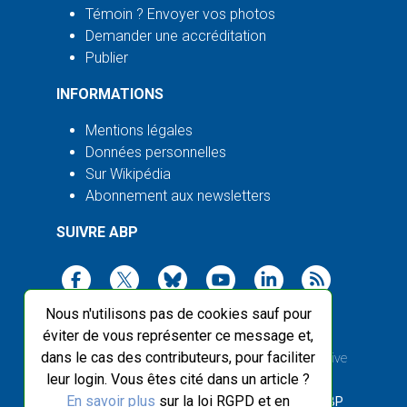
Témoin ? Envoyer vos photos
Demander une accréditation
Publier
INFORMATIONS
Mentions légales
Données personnelles
Sur Wikipédia
Abonnement aux newsletters
SUIVRE ABP
Nous n'utilisons pas de cookies sauf pour
éviter de vous représenter ce message et,
dans le cas des contributeurs, pour faciliter
2003-2026 ©
Agence Bretagne Presse
, sauf Creative
leur login. Vous êtes cité dans un article ?
Commons
En savoir plus
sur la loi RGPD et en
Front-end design :
Breizhek Studio
, Back-end :
ABP