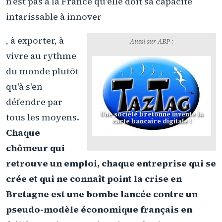
n'est pas à la France qu'elle doit sa capacité
intarissable à innover
, à exporter, à
Aussi sur ABP :
vivre au rythme
du monde plutôt
qu'à s'en
défendre par
Une société bretonne invente la
tous les moyens.
carte bancaire digitale !
Chaque
chômeur qui
retrouve un emploi, chaque entreprise qui se
crée et qui ne connaît point la crise en
Bretagne est une bombe lancée contre un
pseudo-modèle économique français en