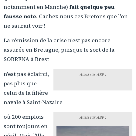
notamment en Manche)
fait quelque peu
fausse note
. Cachez-nous ces Bretons que l'on
ne saurait voir !
La rémission de la crise n'est pas encore
assurée en Bretagne, puisque le sort de la
SOBRENA à Brest
Déconstruction des navires :
l'UDB veut une véritable filière en
Bretagne
n'est pas éclairci,
Aussi sur ABP :
pas plus que
celui de la filière
navale à Saint-Nazaire
où 200 emplois
Aussi sur ABP :
sont toujours en
péril. Mais l'Ille-