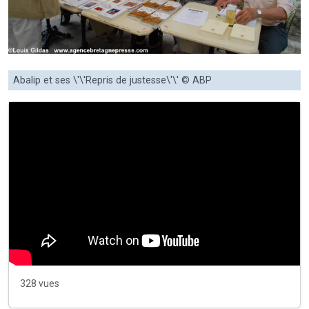
Abalip et ses \'\'Repris de justesse\'\' © ABP
328 vues