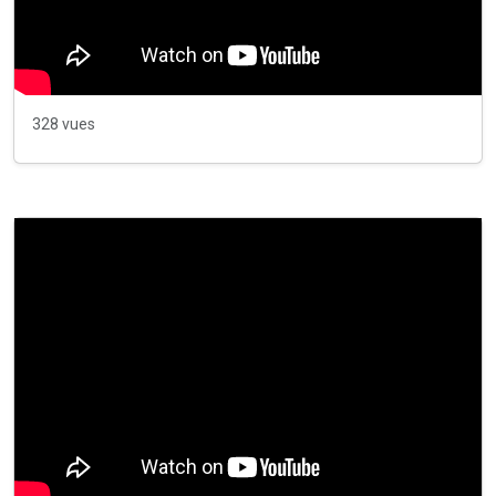
328 vues
<