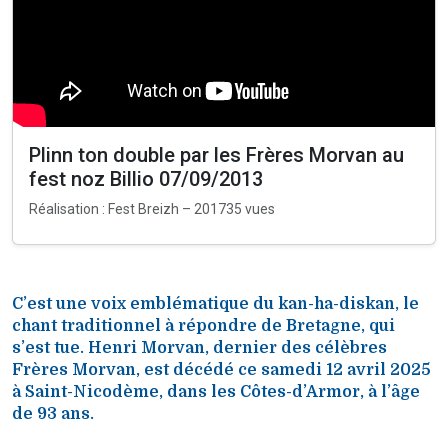
Plinn ton double par les Frères Morvan au
fest noz Billio 07/09/2013
Réalisation : Fest Breizh – 201735 vues
C’est une voix emblématique du kan-ha-diskan, le
chant traditionnel à répondre de Bretagne, qui
s’est tue. Henri Morvan, dernier des célèbres
Frères Morvan, est décédé ce samedi 12 avril 2025
à Saint-Nicodème, dans les Côtes-d’Armor, à l’âge
de 93 ans.