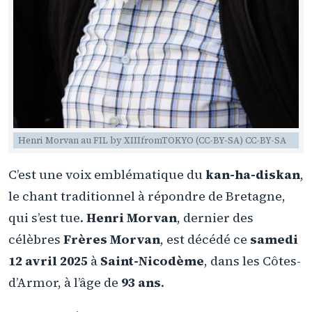
Henri Morvan au FIL by XIIIfromTOKYO (CC-BY-SA) CC-BY-SA
C’est une voix emblématique du
kan-ha-diskan
,
le chant traditionnel à répondre de Bretagne,
qui s’est tue.
Henri Morvan
, dernier des
célèbres
Frères Morvan
, est décédé ce
samedi
12 avril 2025
à
Saint-Nicodème
, dans les Côtes-
d’Armor, à l’âge de
93 ans
.