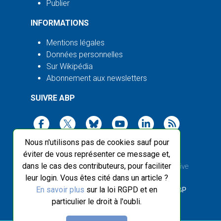
Publier
INFORMATIONS
Mentions légales
Données personnelles
Sur Wikipédia
Abonnement aux newsletters
SUIVRE ABP
Nous n'utilisons pas de cookies sauf pour
éviter de vous représenter ce message et,
dans le cas des contributeurs, pour faciliter
2003-2026 ©
Agence Bretagne Presse
, sauf Creative
leur login. Vous êtes cité dans un article ?
Commons
En savoir plus
sur la loi RGPD et en
Front-end design :
Breizhek Studio
, Back-end :
ABP
particulier le droit à l'oubli.