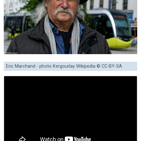
Eric Marchand - photo Kergourlay Wikipedia © CC-BY-SA