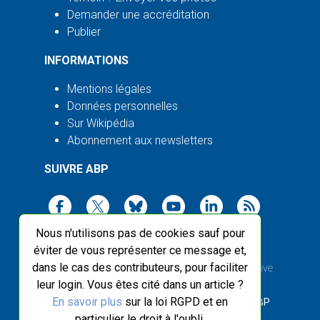
Demander une accréditation
Publier
INFORMATIONS
Mentions légales
Données personnelles
Sur Wikipédia
Abonnement aux newsletters
SUIVRE ABP
Nous n'utilisons pas de cookies sauf pour
éviter de vous représenter ce message et,
dans le cas des contributeurs, pour faciliter
2003-2026 ©
Agence Bretagne Presse
, sauf Creative
leur login. Vous êtes cité dans un article ?
Commons
En savoir plus
sur la loi RGPD et en
Front-end design :
Breizhek Studio
, Back-end :
ABP
particulier le droit à l'oubli.