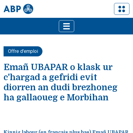
Offre d'emploi
Emañ UBAPAR o klask ur
c'hargad a gefridi evit
diorren an dudi brezhoneg
ha gallaoueg e Morbihan
Kinnig labour (en français plus bas) Emañ UBAPAR