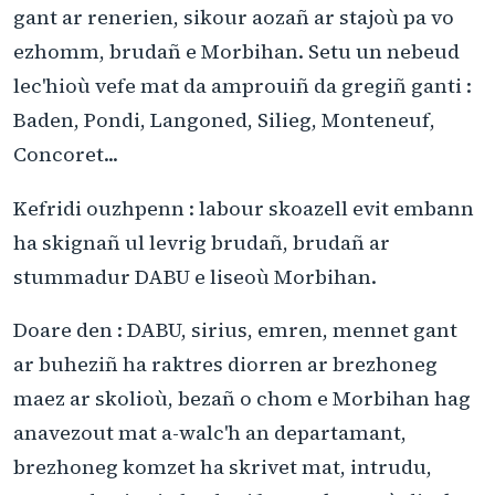
gant ar renerien, sikour aozañ ar stajoù pa vo
ezhomm, brudañ e Morbihan. Setu un nebeud
lec'hioù vefe mat da amprouiñ da gregiñ ganti :
Baden, Pondi, Langoned, Silieg, Monteneuf,
Concoret...
Kefridi ouzhpenn : labour skoazell evit embann
ha skignañ ul levrig brudañ, brudañ ar
stummadur DABU e liseoù Morbihan.
Doare den : DABU, sirius, emren, mennet gant
ar buheziñ ha raktres diorren ar brezhoneg
maez ar skolioù, bezañ o chom e Morbihan hag
anavezout mat a-walc'h an departamant,
brezhoneg komzet ha skrivet mat, intrudu,