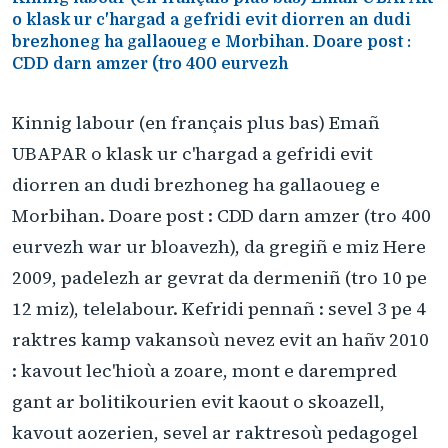
o klask ur c'hargad a gefridi evit diorren an dudi
brezhoneg ha gallaoueg e Morbihan. Doare post :
CDD darn amzer (tro 400 eurvezh
Kinnig labour (en français plus bas) Emañ
UBAPAR o klask ur c'hargad a gefridi evit
diorren an dudi brezhoneg ha gallaoueg e
Morbihan. Doare post : CDD darn amzer (tro 400
eurvezh war ur bloavezh), da gregiñ e miz Here
2009, padelezh ar gevrat da dermeniñ (tro 10 pe
12 miz), telelabour. Kefridi pennañ : sevel 3 pe 4
raktres kamp vakansoù nevez evit an hañv 2010
: kavout lec'hioù a zoare, mont e darempred
gant ar bolitikourien evit kaout o skoazell,
kavout aozerien, sevel ar raktresoù pedagogel