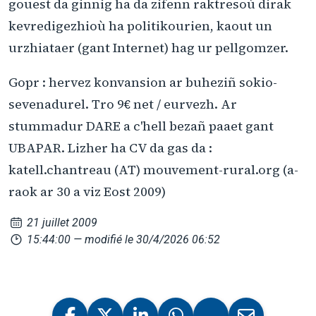
gouest da ginnig ha da zifenn raktresoù dirak
kevredigezhioù ha politikourien, kaout un
urzhiataer (gant Internet) hag ur pellgomzer.
Gopr : hervez konvansion ar buheziñ sokio-
sevenadurel. Tro 9€ net / eurvezh. Ar
stummadur DARE a c'hell bezañ paaet gant
UBAPAR. Lizher ha CV da gas da :
katell.chantreau (AT) mouvement-rural.org (a-
raok ar 30 a viz Eost 2009)
21 juillet 2009
15:44:00
— modifié le 30/4/2026 06:52