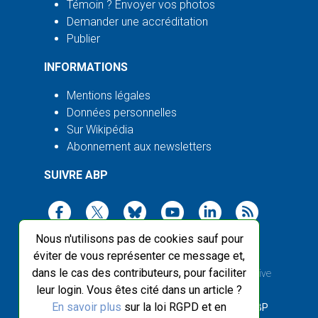
Témoin ? Envoyer vos photos
Demander une accréditation
Publier
INFORMATIONS
Mentions légales
Données personnelles
Sur Wikipédia
Abonnement aux newsletters
SUIVRE ABP
Nous n'utilisons pas de cookies sauf pour
éviter de vous représenter ce message et,
dans le cas des contributeurs, pour faciliter
2003-2026 ©
Agence Bretagne Presse
, sauf Creative
leur login. Vous êtes cité dans un article ?
Commons
En savoir plus
sur la loi RGPD et en
Front-end design :
Breizhek Studio
, Back-end :
ABP