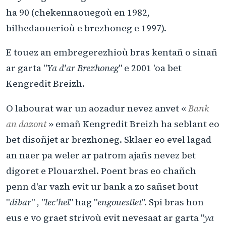
ha 90 (chekennaouegoù en 1982,
bilhedaouerioù e brezhoneg e 1997).
E touez an embregerezhioù bras kentañ o sinañ
ar garta "
Ya d'ar Brezhoneg
" e 2001 'oa bet
Kengredit Breizh.
O labourat war un aozadur nevez anvet «
Bank
an dazont
» emañ Kengredit Breizh ha seblant eo
bet disoñjet ar brezhoneg. Sklaer eo evel lagad
an naer pa weler ar patrom ajañs nevez bet
digoret e Plouarzhel. Poent bras eo chañch
penn d'ar vazh evit ur bank a zo sañset bout
"
dibar
" , "
lec'hel
" hag "
engouestlet
". Spi bras hon
eus e vo graet strivoù evit nevesaat ar garta "
ya