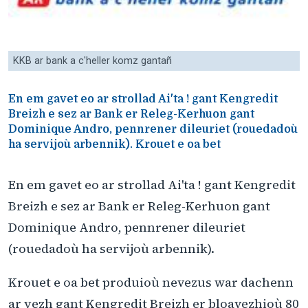
KKB ar bank a c'heller komz gantañ
En em gavet eo ar strollad Ai'ta ! gant Kengredit
Breizh e sez ar Bank er Releg-Kerhuon gant
Dominique Andro, pennrener dileuriet (rouedadoù
ha servijoù arbennik). Krouet e oa bet
En em gavet eo ar strollad Ai'ta ! gant Kengredit
Breizh e sez ar Bank er Releg-Kerhuon gant
Dominique Andro, pennrener dileuriet
(rouedadoù ha servijoù arbennik).
Krouet e oa bet produioù nevezus war dachenn
ar yezh gant Kengredit Breizh er bloavezhioù 80