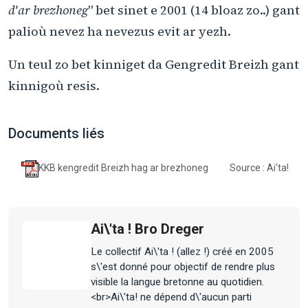
d'ar brezhoneg
" bet sinet e 2001 (14 bloaz zo..) gant
palioù nevez ha nevezus evit ar yezh.
Un teul zo bet kinniget da Gengredit Breizh gant
kinnigoù resis.
Documents liés
KKB kengredit Breizh hag ar brezhoneg
Source : Ai'ta!
Ai\'ta ! Bro Dreger
Le collectif Ai\'ta ! (allez !) créé en 2005
s\'est donné pour objectif de rendre plus
visible la langue bretonne au quotidien.
<br>Ai\'ta! ne dépend d\'aucun parti