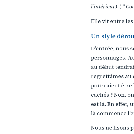
l'intérieur)
", "
Cou
Elle vit entre les
Un style déro
D'entrée, nous s
personnages. Aus
au début tendrai
regrettâmes au 
pourraient être 
cachés ? Non, o
est là. En effet,
là commence l'
Nous ne lisons p