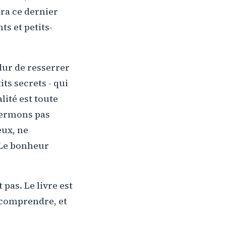
ira ce dernier
ts et petits-
 dur de resserrer
ts secrets - qui
lité est toute
fermons pas
eux, ne
 Le bonheur
pas. Le livre est
 comprendre, et