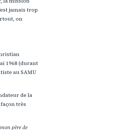
r, la mission
’est jamais trop
urtout, on
hristian
ai 1968 (durant
ntiste au SAMU
ndateur de la
 façon très
(mon père de