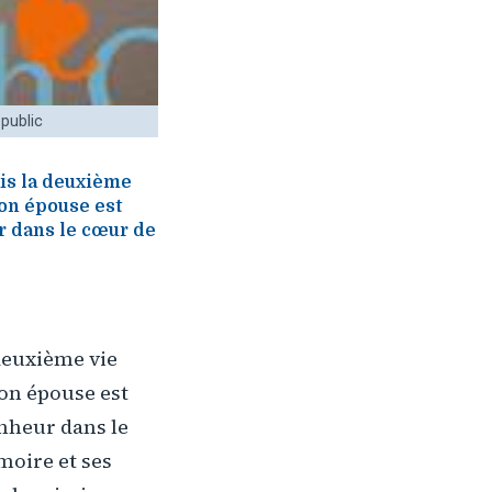
public
ais la deuxième
Son épouse est
eur dans le cœur de
 deuxième vie
Son épouse est
bonheur dans le
moire et ses