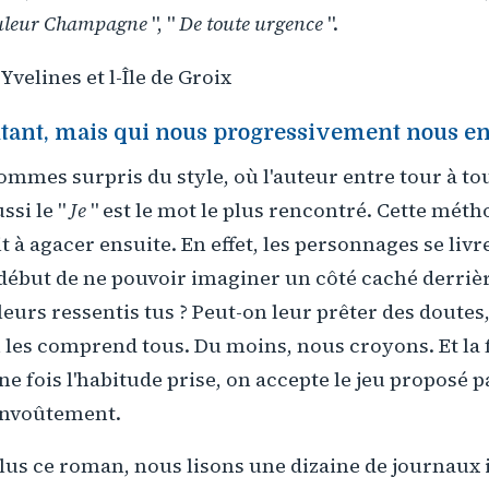
leur Champagne
", "
De toute urgence
".
 Yvelines et l-Île de Groix
utant, mais qui nous progressivement nous e
ommes surpris du style, où l'auteur entre tour à to
si le "
Je
" est le mot le plus rencontré. Cette mét
t à agacer ensuite. En effet, les personnages se livr
début de ne pouvoir imaginer un côté caché derriè
leurs ressentis tus ? Peut-on leur prêter des doutes
n les comprend tous. Du moins, nous croyons. Et la
 une fois l'habitude prise, on accepte le jeu proposé p
envoûtement.
lus ce roman, nous lisons une dizaine de journaux 