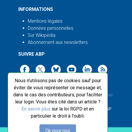
INFORMATIONS
Mentions légales
Données personnelles
Sur Wikipédia
Abonnement aux newsletters
SUIVRE ABP
Nous n'utilisons pas de cookies sauf pour
éviter de vous représenter ce message et,
dans le cas des contributeurs, pour faciliter
2003-2026 ©
Agence Bretagne Presse
, sauf Creative
leur login. Vous êtes cité dans un article ?
Commons
En savoir plus
sur la loi RGPD et en
Front-end design :
Breizhek Studio
, Back-end :
ABP
particulier le droit à l'oubli.
Ok pour moi