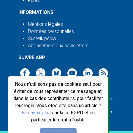
Publier
INFORMATIONS
Mentions légales
Données personnelles
Sur Wikipédia
Abonnement aux newsletters
SUIVRE ABP
Nous n'utilisons pas de cookies sauf pour
éviter de vous représenter ce message et,
dans le cas des contributeurs, pour faciliter
2003-2026 ©
Agence Bretagne Presse
, sauf Creative
leur login. Vous êtes cité dans un article ?
Commons
En savoir plus
sur la loi RGPD et en
Front-end design :
Breizhek Studio
, Back-end :
ABP
particulier le droit à l'oubli.