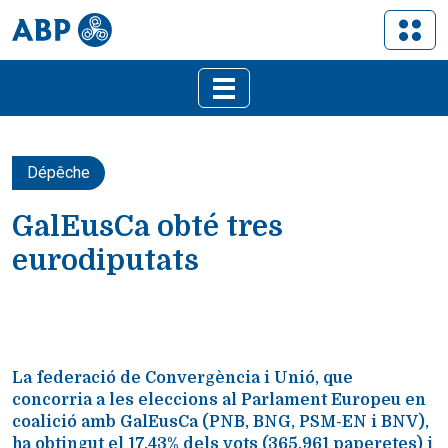
Dépêche
GalEusCa obté tres
eurodiputats
La federació de Convergència i Unió, que
concorria a les eleccions al Parlament Europeu en
coalició amb GalEusCa (PNB, BNG, PSM-EN i BNV),
ha obtingut el 17,43% dels vots (365.961 paperetes) i