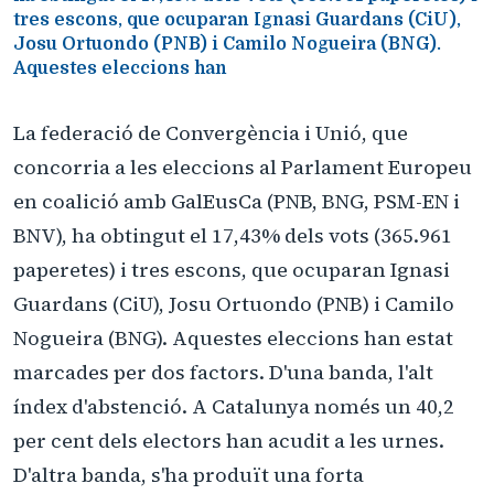
tres escons, que ocuparan Ignasi Guardans (CiU),
Josu Ortuondo (PNB) i Camilo Nogueira (BNG).
Aquestes eleccions han
La federació de Convergència i Unió, que
concorria a les eleccions al Parlament Europeu
en coalició amb GalEusCa (PNB, BNG, PSM-EN i
BNV), ha obtingut el 17,43% dels vots (365.961
paperetes) i tres escons, que ocuparan Ignasi
Guardans (CiU), Josu Ortuondo (PNB) i Camilo
Nogueira (BNG). Aquestes eleccions han estat
marcades per dos factors. D'una banda, l'alt
índex d'abstenció. A Catalunya només un 40,2
per cent dels electors han acudit a les urnes.
D'altra banda, s'ha produït una forta