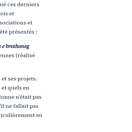
tué ces derniers
ois et
sociations et
été présentés :
e e brezhoneg
ennes (réalisé
et ses projets.
 et quels en
etonne n'était pas
l ne fallait pas
articulièrement en