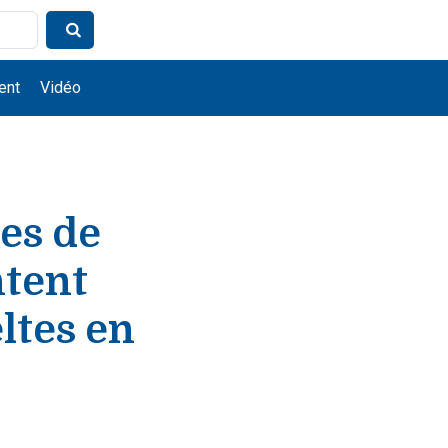
ent
Vidéo
es de
ntent
eltes en