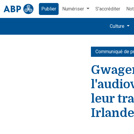
Publier
Numériser
S'accréditer
Not
Culture
Communiqué de p
Gwagenn
l'audio
leur tr
Irland