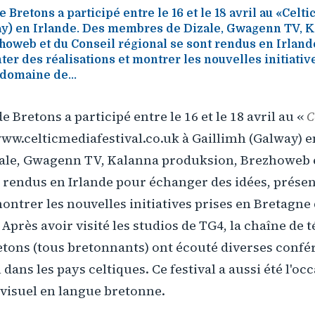
 Bretons a participé entre le 16 et le 18 avril au «Celt
ay) en Irlande. Des membres de Dizale, Gwagenn TV, 
howeb et du Conseil régional se sont rendus en Irlan
ter des réalisations et montrer les nouvelles initiativ
domaine de...
 Bretons a participé entre le 16 et le 18 avril au «
C
www.celticmediafestival.co.uk à Gaillimh (Galway) e
le, Gwagenn TV, Kalanna produksion, Brezhoweb e
 rendus en Irlande pour échanger des idées, présen
montrer les nouvelles initiatives prises en Bretagn
 Après avoir visité les studios de TG4, la chaîne de 
retons (tous bretonnants) ont écouté diverses confé
 dans les pays celtiques. Ce festival a aussi été l'occ
ovisuel en langue bretonne.