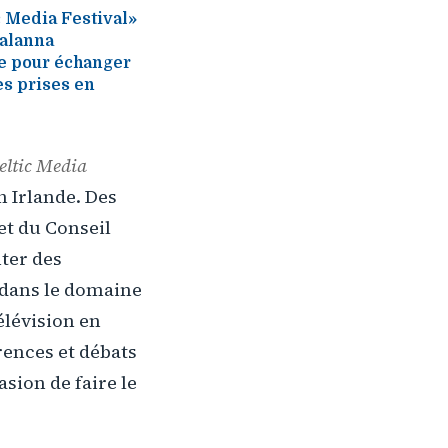
ic Media Festival»
Kalanna
de pour échanger
es prises en
eltic Media
n Irlande. Des
t du Conseil
ter des
e dans le domaine
télévision en
rences et débats
asion de faire le