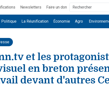
ifications
Newsletters
Faire un don
Politique
La Réunification
Économie
Agro
Environnem
resse
.tv et les protagonist
visuel en breton prése
avail devant d'autres C
e