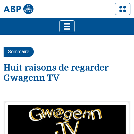
Sommaire
Huit raisons de regarder
Gwagenn TV