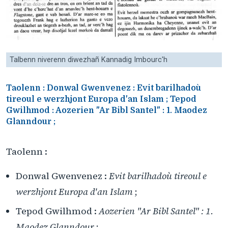
Talbenn niverenn diwezhañ Kannadig Imbourc'h
Taolenn : Donwal Gwenvenez : Evit barilhadoù
tireoul e werzhjont Europa d'an Islam ; Tepod
Gwilhmod : Aozerien "Ar Bibl Santel" : 1. Maodez
Glanndour ;
Taolenn :
Donwal Gwenvenez :
Evit barilhadoù tireoul e
werzhjont Europa d'an Islam
;
Tepod Gwilhmod :
Aozerien "
Ar Bibl Santel
" : 1.
Maodez Glanndour
;