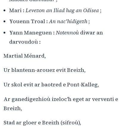
Mari :
Levezon an Iliad hag an Odisea
;
Youenn Troal :
An nac'hidigezh
;
Yann Maneguen :
Notennoù
diwar an
darvoudoù :
Martial Ménard,
Ur blantenn-arouez evit Breizh,
Ur skol evit ar baotred e Pont-Kalleg,
Ar ganedigezhioù izeloc'h eget ar verventi e
Breizh,
Stad ar gloer e Breizh (sifroù),