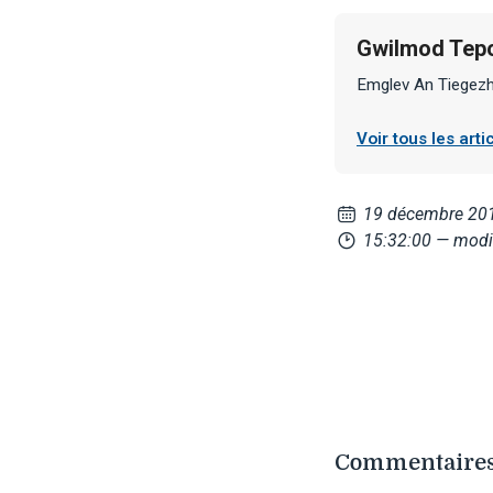
Gwilmod Tep
Emglev An Tiegez
Voir tous les ar
19 décembre 20
15:32:00
— modif
Commentaires