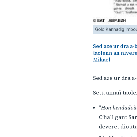
Golo Kannadig Imbo
Sed aze ur dra a
taolenn an nivere
Mikael
Sed aze ur dra a
Setu amañ taole
"
Hon hendadoù 
C’hall gant Sa
deveret diout