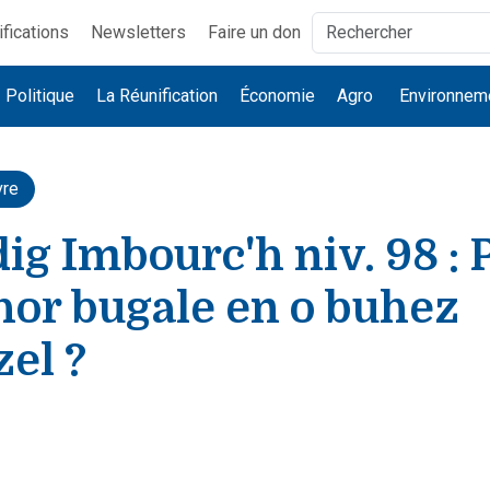
ifications
Newsletters
Faire un don
Politique
La Réunification
Économie
Agro
Environnem
vre
g Imbourc'h niv. 98 : 
hor bugale en o buhez
el ?