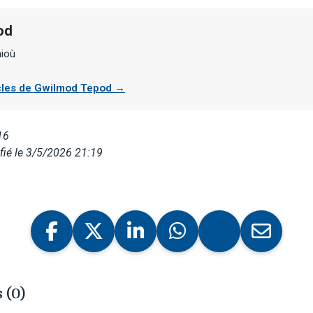
od
hioù
ticles de Gwilmod Tepod →
16
ié le 3/5/2026 21:19
 (0)