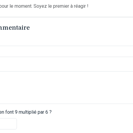
our le moment. Soyez le premier à réagir !
ommentaire
 font 9 multiplié par 6 ?