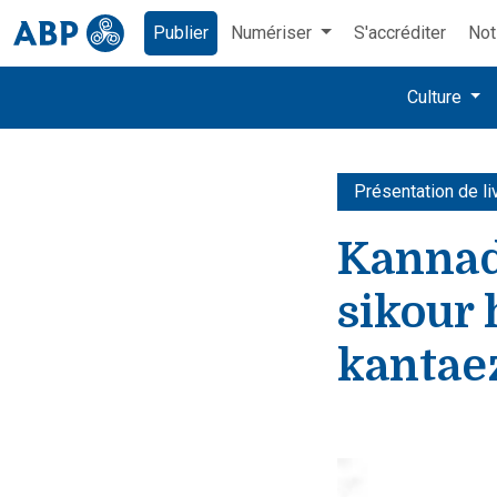
Publier
Numériser
S'accréditer
Not
Culture
Présentation de li
Kannadi
sikour 
kantaez