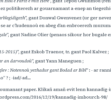
an Holl e Pariz e miz Here
", gant Tepod Gwilhmod (ren
uez politikerezh ar gouarnamant a-enep an tiegezhi
arblegidigezh
", gant Donwal Gwenvenez (ur ger nevez
e-se ar c’hudennoù en abeg d’an enbroerezh muzuma
gale
", gant Nadine Olier (penaos sikour hor bugale 
15-2015)
", gant Eskob Traenor, tr. gant Paol Kalvez ;
ar an darvoudoù
", gant Yann Maneguen ;
lev : Notennoù yezhadur gant Bodad ar Bibl
" : - ar ra
Zo” ? ; -iad/-ad…
’houmanant paper. Klikañ amañ evit lenn kannadig-
wordpress.com/2016/12/19/kannadig-imbourch-98/