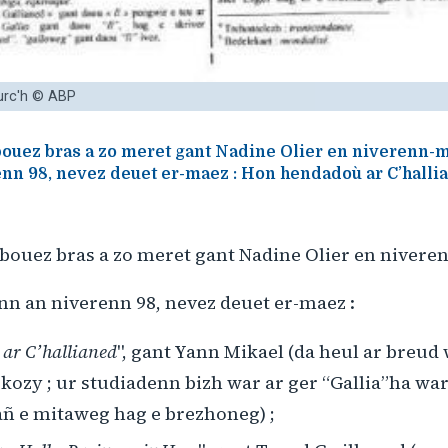
urc'h © ABP
-bouez bras a zo meret gant Nadine Olier en niverenn-
nn 98, nevez deuet er-maez : Hon hendadoù ar C’hallia
-bouez bras a zo meret gant Nadine Olier en niver
nn an niverenn 98, nevez deuet er-maez :
ar C’hallianed
", gant Yann Mikael (da heul ar breud 
rkozy ; ur studiadenn bizh war ar ger “Gallia”ha wa
añ e mitaweg hag e brezhoneg) ;