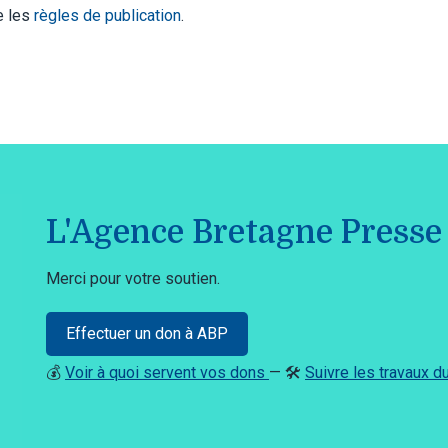
te les
règles de publication
.
L'Agence Bretagne Presse 
Merci pour votre soutien.
Effectuer un don à ABP
💰
Voir à quoi servent vos dons
— 🛠️
Suivre les travaux 