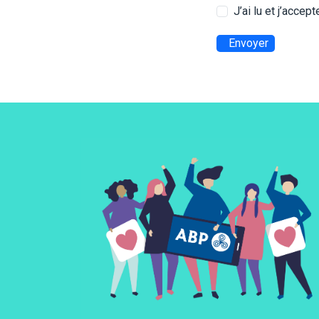
J’ai lu et j’accep
Envoyer