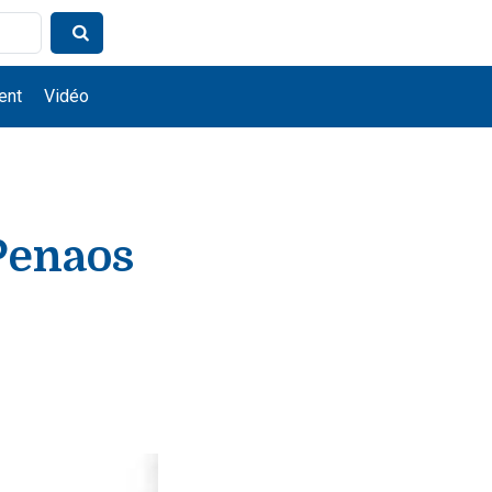
ent
Vidéo
Penaos