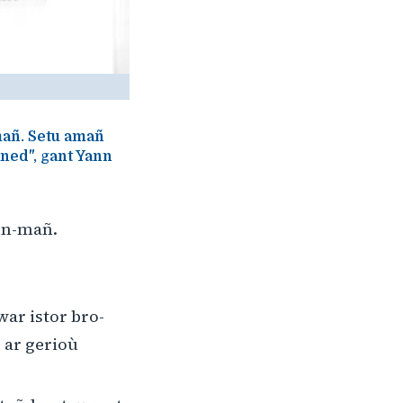
mañ. Setu amañ
ned", gant Yann
enn-mañ.
war istor bro-
r ar gerioù