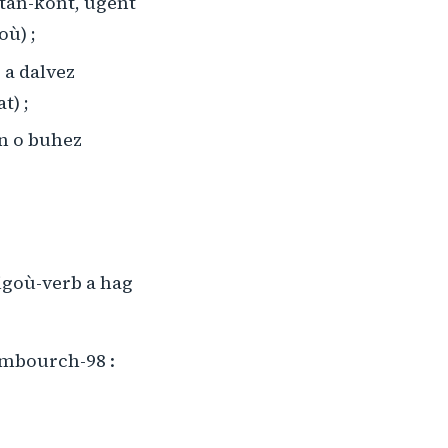
tañ-kont, ugent
où) ;
 a dalvez
t) ;
en o buhez
nnigoù-verb a hag
imbourch-98 :