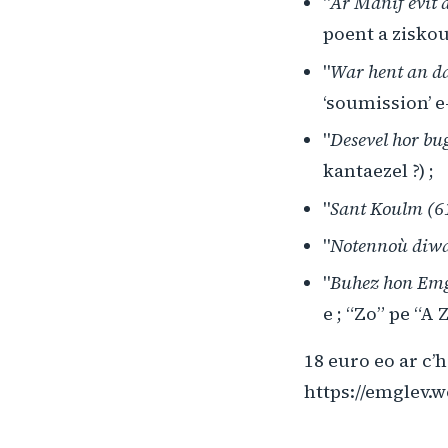
"
Ar Manif evit 
poent a zisko
"
War hent an d
‘soumission’ 
"
Desevel hor bu
kantaezel ?) ;
"
Sant Koulm (6
"
Notennoù diw
"
Buhez hon Emg
e ; “Zo” pe “A 
18 euro eo ar c
https://emglev.