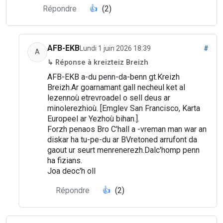
Répondre
👍
(2)
AFB-EKB
Lundi 1 juin 2026 18:39
#
A
↳ Réponse à kreizteiz Breizh
AFB-EKB a-du penn-da-benn gt.Kreizh
Breizh.Ar goarnamant gall necheul ket al
lezennoù etrevroadel o sell deus ar
minolerezhioù. [Emglev San Francisco, Karta
Europeel ar Yezhoù bihan.].
Forzh penaos Bro C'hall a -vreman man war an
diskar ha tu-pe-du ar BVretoned arrufont da
gaout ur seurt menrenerezh.Dalc'homp penn
ha fizians.
Joa deoc'h oll
Répondre
👍
(2)