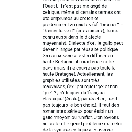
l'Ouest. Il n'est pas mélangé de
celtique, même si certains termes ont
été empruntés au breton et
prédemment au gaulois (cf. "bronner"" =
'donner le sein"" (aux animaux), terme
connu aussi dans le dialecte
mayennais). Dialecte d'oïl, le gallo peut
devenir langue par réussite politique.
Sa connaissance est à diffuser en
haute Bretagne, il caractérise notre
pays (mais il ne couvre pas toute la
haute Bretagne). Actuellement, les
graphies utilisées sont très
mauvaises, (ex : pourquoi "qe' et non
'que" ? ; s'éloigner du 'français
classique' (école), par réaction, n'est
pas toujours le bon choix.). Il faut des
romanistes sérieux pour établir un
gallo "moyen" ou "unifié". J'en reviens
au breton. Le grand problème est celui
de la syntaxe celtique à conserver