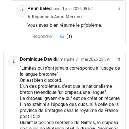
Penn kaled
Lundi 1 juin 2026 08:52
#
P
↳ Réponse à Anne Merrien
Vous avez bien résumé le pr'oblème.
Répondre
👍
(1)
Dominique David
Dimanche 31 mai 2026 23:39
#
D
"Limites qui n'ont jamais correspondu à l'usage de
la langue bretonne"
On est bien d'accord.
L'un des problèmes, c'est que le nationalisme
breton revendique "un drapeau, une langue"...
Le drapeau 'gwenn-ha-du" est de création récente.
Il n'existait ni à l'époque des ducs, ni à celle de la
province de Bretagne dans le royaume de France
post 1532.
Durant la période bretonne de Nantes, le drapeau
des ducs de Bretagne était le drapeau "Hermines