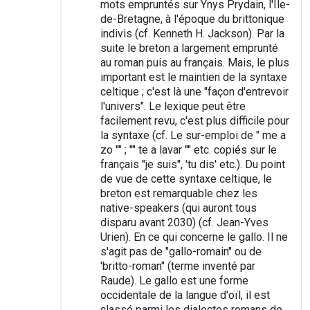
mots empruntés sur Ynys Prydain, l'Île-
de-Bretagne, à l'époque du brittonique
indivis (cf. Kenneth H. Jackson). Par la
suite le breton a largement emprunté
au roman puis au français. Mais, le plus
important est le maintien de la syntaxe
celtique ; c'est là une "façon d'entrevoir
l'univers". Le lexique peut être
facilement revu, c'est plus difficile pour
la syntaxe (cf. Le sur-emploi de " me a
zo "" ; "" te a lavar "" etc. copiés sur le
français ''je suis'', 'tu dis' etc.). Du point
de vue de cette syntaxe celtique, le
breton est remarquable chez les
native-speakers (qui auront tous
disparu avant 2030) (cf. Jean-Yves
Urien). En ce qui concerne le gallo. Il ne
s'agit pas de "gallo-romain" ou de
'britto-roman" (terme inventé par
Raude). Le gallo est une forme
occidentale de la langue d'oïl, il est
classé parmi les dialectes romans de