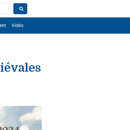
ent
Vidéo
iévales