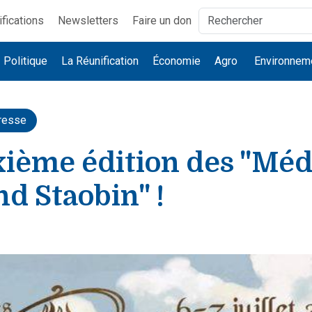
ifications
Newsletters
Faire un don
Politique
La Réunification
Économie
Agro
Environnem
resse
xième édition des "Méd
d Staobin" !