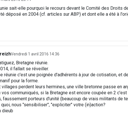
nie sait-elle pourquoi le recours devant le Comité des Droits 
té déposé en 2004 (cf. articles sur ABP) et dont elle a été à l'ori
reizh
Vendredi 1 avril 2016 14:36
tiguez, Bretagne réunie.
14, il fallait se réveiller.
e réunie c'est une poignée d'adhérents à jour de cotisation, et 
manif pour la forme.
t villages perdent leurs hermines, une ville bretonne passe en anj
 vos communiqués, si la Bretagne est encore coupée en 2 c'est 
faussement porteurs d'unité (beaucoup de vrais militants de terr
uoi, nous "sensibiliser", "expliciter" votre (in)action?
h dieub