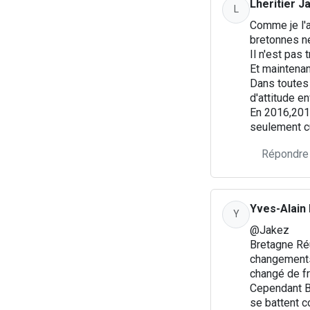
Lheritier J
L
Comme je l'a
bretonnes n
Il n'est pas
Et maintenan
Dans toutes 
d'attitude e
En 2016,2017
seulement cul
Répondre
Yves-Alain
Y
@Jakez
Bretagne Réu
changements 
changé de fr
Cependant Br
se battent c