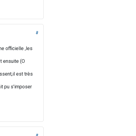
#
officielle ,les
t ensuite (O
sent,il est très
it pu s'imposer
#