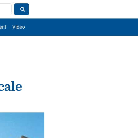
ent
Vidéo
cale