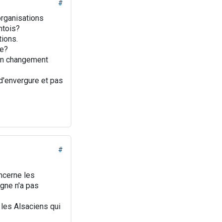
#
organisations
mtois?
tions.
ne?
'un changement
,d'envergure et pas
#
ncerne les
agne n'a pas
 les Alsaciens qui