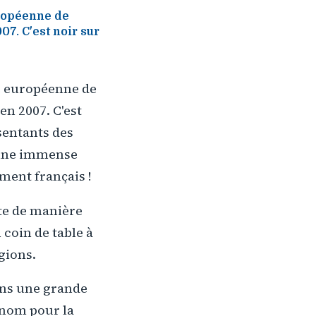
uropéenne de
007. C'est noir sur
te européenne de
en 2007. C'est
sentants des
à une immense
ment français !
ite de manière
coin de table à
gions.
ans une grande
 nom pour la