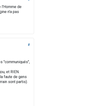
de l'Homme de
gine n'a pas
#
des "communiqués",
ou, et RIEN.
la faute de gens
ain sont partis).