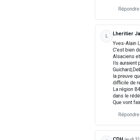
Répondre
Lheritier J
L
Yves-Alain L
C'est bien d
Alsaciens e
Ils auraient
Guichard,Deb
la preuve qu
difficile de 
La région B4
dans le rédé
Que vont fai
Répondre
CDH
Jeudi 3