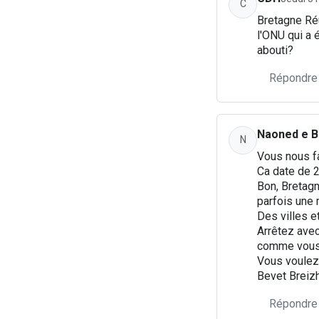
C
Bretagne Réu
l'ONU qui a é
abouti?
Répondre
Naoned e B
N
Vous nous fa
Ca date de 20
Bon, Bretagn
parfois une 
Des villes e
Arrêtez avec
comme vous, 
Vous voulez q
Bevet Breiz
Répondre