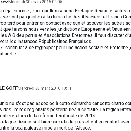
akez
Mercredi 30 mars 2016 09:05
i déjà exprimé ;Pour quelles raisons Bretagne Réunie et autres 
e se sont pas jointes à la démarche des Alsaciens et Francs Co
 trop tard pour entrer en contact avec eux et appuyer les autres ac
t que faisons nous vers les juridictions Européenne et Onusien
les A G des partis et Associations Bretonnes ,il faut discuter d
nvers les instances Républicaines Françaises.
,..continuer à se regrouper pour une action sociale et Bretonne 
turelle...
 LE GOFF
Mercredi 30 mars 2016 10:11
nie ne s'est pas associée à cette démarche car cette charte co
des limites régionales postérieures à ce traité. La région Bret
ontières lors de la réforme territoriale de 2014.
etagne Réunie suit bien sûr cela de près et est en contact avec
ontre la scandaleuse mise à mort de l'Alsace.