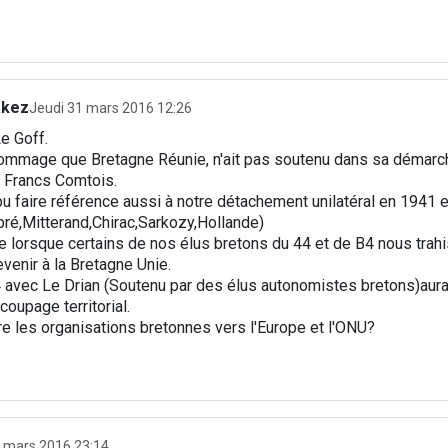
akez
Jeudi 31 mars 2016 12:26
e Goff.
ommage que Bretagne Réunie, n'ait pas soutenu dans sa démarche 
t Francs Comtois.
 pu faire référence aussi à notre détachement unilatéral en 1941 e
ré,Mitterand,Chirac,Sarkozy,Hollande)
e lorsque certains de nos élus bretons du 44 et de B4 nous trahis
revenir à la Bretagne Unie.
 avec Le Drian (Soutenu par des élus autonomistes bretons)aura
coupage territorial.
re les organisations bretonnes vers l'Europe et l'ONU?
1 mars 2016 23:14