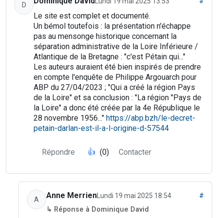
Dominique David
Lundi 19 mai 2025 13:53
#
D
Le site est complet et documenté.
Un bémol toutefois : la présentation n'échappe
pas au mensonge historique concernant la
séparation administrative de la Loire Inférieure /
Atlantique de la Bretagne : "c'est Pétain qui..."
Les auteurs auraient été bien inspirés de prendre
en compte l'enquête de Philippe Argouarch pour
ABP du 27/04/2023 ; "Qui a créé la région Pays
de la Loire" et sa conclusion : "La région "Pays de
la Loire" a donc été créée par la 4e République le
28 novembre 1956..."
https://abp.bzh/le-decret-
petain-darlan-est-il-a-l-origine-d-57544
Répondre
👍
(0)
Contacter
Anne Merrien
Lundi 19 mai 2025 18:54
#
A
↳ Réponse à Dominique David