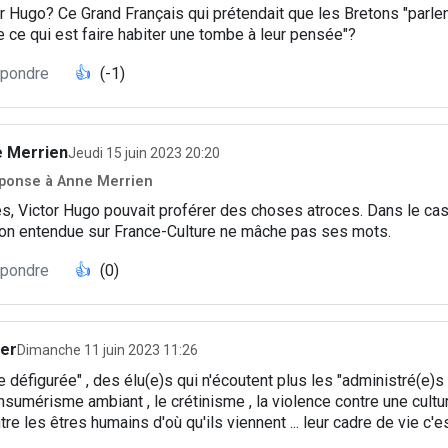
r Hugo? Ce Grand Français qui prétendait que les Bretons "parle
 ce qui est faire habiter une tombe à leur pensée"?
pondre
👍
(-1)
 Merrien
Jeudi 15 juin 2023 20:20
ponse à Anne Merrien
s, Victor Hugo pouvait proférer des choses atroces. Dans le cas
tion entendue sur France-Culture ne mâche pas ses mots.
pondre
👍
(0)
ier
Dimanche 11 juin 2023 11:26
e défigurée" , des élu(e)s qui n'écoutent plus les "administré(e)s
nsumérisme ambiant , le crétinisme , la violence contre une cultu
re les êtres humains d'où qu'ils viennent ... leur cadre de vie c'es