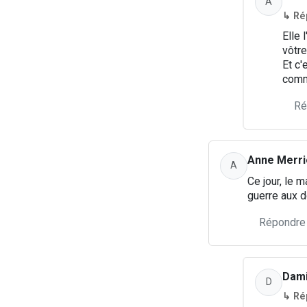
A
↳ Rép
Elle 
vôtr
Et c'
comme
Ré
Anne Merri
A
Ce jour, le 
guerre aux 
Répondre
Dami
D
↳ Ré