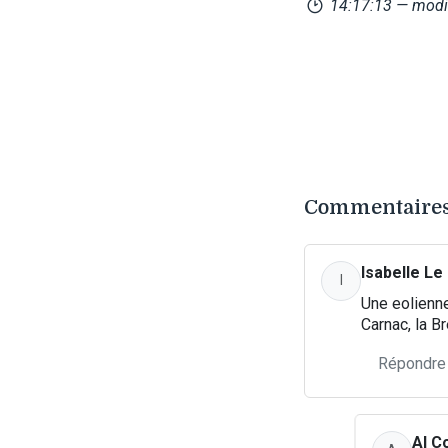
14:17:13
— modi
Commentaires
Isabelle Le
I
Une eolienne
Carnac, la B
Répondre
Al C