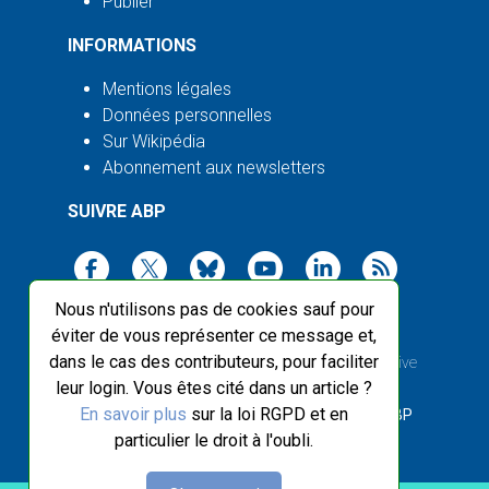
Publier
INFORMATIONS
Mentions légales
Données personnelles
Sur Wikipédia
Abonnement aux newsletters
SUIVRE ABP
Nous n'utilisons pas de cookies sauf pour
éviter de vous représenter ce message et,
dans le cas des contributeurs, pour faciliter
2003-2026 ©
Agence Bretagne Presse
, sauf Creative
leur login. Vous êtes cité dans un article ?
Commons
En savoir plus
sur la loi RGPD et en
Front-end design :
Breizhek Studio
, Back-end :
ABP
particulier le droit à l'oubli.