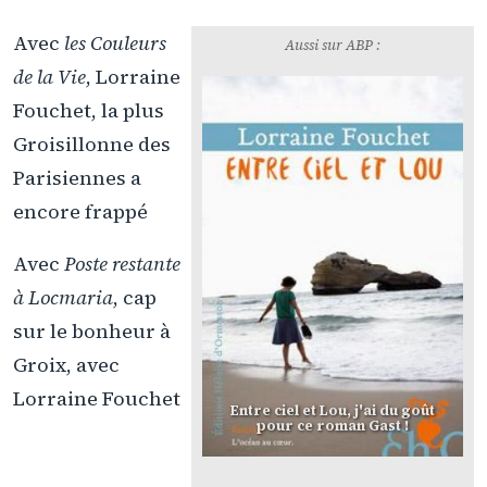
Avec
les Couleurs
Aussi sur ABP :
de la Vie
, Lorraine
Fouchet, la plus
Groisillonne des
Parisiennes a
encore frappé
Avec
Poste restante
à Locmaria
, cap
sur le bonheur à
Groix, avec
Lorraine Fouchet
Entre ciel et Lou, j'ai du goût
pour ce roman Gast !