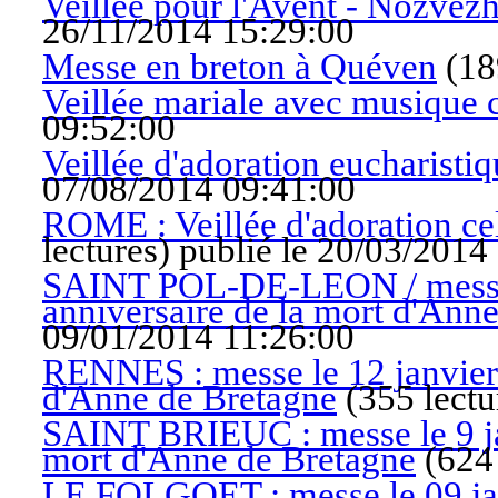
Veillée pour l'Avent - Nozvezh
26/11/2014 15:29:00
Messe en breton à Quéven
(
18
Veillée mariale avec musique 
09:52:00
Veillée d'adoration eucharistiq
07/08/2014 09:41:00
ROME : Veillée d'adoration ce
lectures
)
publié le 20/03/2014
SAINT POL-DE-LEON / messe l
anniversaire de la mort d'Ann
09/01/2014 11:26:00
RENNES : messe le 12 janvier 
d'Anne de Bretagne
(
355 lectu
SAINT BRIEUC : messe le 9 jan
mort d'Anne de Bretagne
(
624 
LE FOLGOET : messe le 09 janv