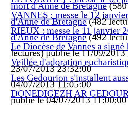
mort d'Anne de Bretagne
(
580 
VANNES : messe le 12 janvier 
d'Anne de Bretagne
(
482 lectu
RIEUX : messe le 11 janvier 2
d'Anne de Bretagne
(
492 lectu
Le Diocèse de Vannes a sig
lectures
)
publié le 11/09/2013
Veillée d'adoration eucharistiq
23/07/2013 23:32:00
Les Gedourion s'installent aus
04/07/2013 11:05:00
DONEDIGEZH AR GEDOURI
publié le 04/07/2013 11:00:00