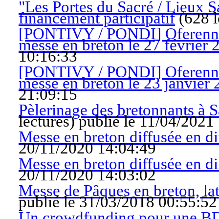
"Les Portes du Sacré / Lieux Sa
financement participatif
(
628 l
[PONTIVY / PONDI] Oferenn e
messe en breton le 27 février 
10:16:33
[PONTIVY / PONDI] Oferenn e
messe en breton le 23 janvier
21:09:15
Pèlerinage des bretonnants à S
lectures
)
publié le 11/04/2021
Messe en breton diffusée en di
20/11/2020 14:04:49
Messe en breton diffusée en di
20/11/2020 14:03:02
Messe de Pâques en breton, lat
publié le 31/03/2018 00:55:52
Un crowdfunding pour une BD