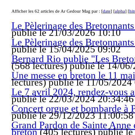
Afficher les 62 articles de Ar Gedour Mag par : [
date
] [
alpha
] [
hit
Le Pèlerinage des Bretonnants 
publié le 21/03/2026 10:10
Le Pèlerinage des Bretonnants 
publié le 15/04/2025 09:02
Bernard Rio publie "Les Bretons
(
568 lectures
)
publié le 14/06
Une messe en breton le 11 mai
lectures
)
publié le 11/05/2024
Le 7 avril 2024, rendez-vous 
publié le 22/03/2024 20:34:46
Concert orgue et bombarde à 
publié le 29/12/2023 11:00:58
Grand Pardon de Sainte Anne 
breton
(
405 lectures
)
publié l