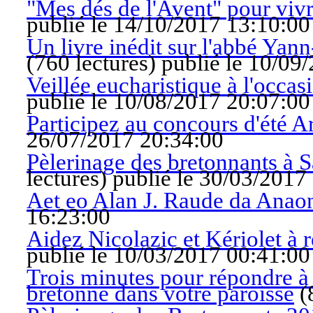
"Mes dés de l'Avent" pour vivr
publié le 14/10/2017 13:10:00
Un livre inédit sur l'abbé Yann
(
760 lectures
)
publié le 10/09
Veillée eucharistique à l'occas
publié le 10/08/2017 20:07:00
Participez au concours d'été 
26/07/2017 20:34:00
Pèlerinage des bretonnants à S
lectures
)
publié le 30/03/2017
Aet eo Alan J. Raude da Anao
16:23:00
Aidez Nicolazic et Kériolet à r
publié le 10/03/2017 00:41:00
Trois minutes pour répondre à 
bretonne dans votre paroisse
(