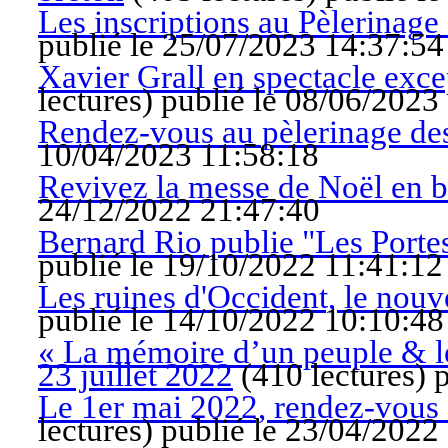
Les inscriptions au Pèlerinage
publié le 25/07/2023 14:37:54
Xavier Grall en spectacle exce
lectures
)
publié le 08/06/2023
Rendez-vous au pèlerinage de
10/04/2023 11:58:18
Revivez la messe de Noël en b
24/12/2022 21:47:40
Bernard Rio publie "Les Porte
publié le 19/10/2022 11:41:12
Les ruines d'Occident, le nou
publié le 14/10/2022 10:10:48
« La mémoire d’un peuple & le
23 juillet 2022
(
410 lectures
)
p
Le 1er mai 2022, rendez-vous 
lectures
)
publié le 23/04/2022