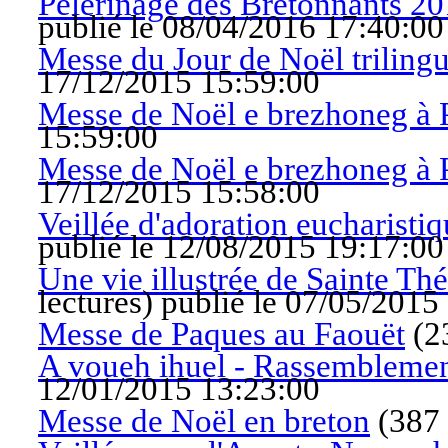
Pèlerinage des Bretonnants 20
publié le 08/04/2016 17:40:00
Messe du Jour de Noël triling
17/12/2015 15:59:00
Messe de Noël e brezhoneg à 
15:59:00
Messe de Noël e brezhoneg à
17/12/2015 15:58:00
Veillée d'adoration eucharisti
publié le 12/08/2015 19:17:00
Une vie illustrée de Sainte Th
lectures
)
publié le 07/05/2015
Messe de Paques au Faouët
(
2
A voueh ihuel - Rassemblemen
12/01/2015 13:23:00
Messe de Noël en breton
(
387 