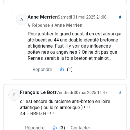
Anne Merrien
Samedi 31 mai 2025 21:08
#
A
↳ Réponse à Anne Merrien
Pour justifier le grand ouest, il en est aussi qui
attribuent au 44 une double identité bretonne
et ligérienne. Faut-il y voir des influences
poitevines ou angevines ? On ne dit pas que
Rennes serait à la fois breton et mainiot...
Répondre
👍
(1)
François Le Bott
Vendredi 30 mai 2025 11:47
#
F
c ' est encore du racisme anti-breton en loire
atlantique ( ou loire armorique ) ! ! !
44 = BREIZH ! ! !
Répondre
👍
(3)
Contacter