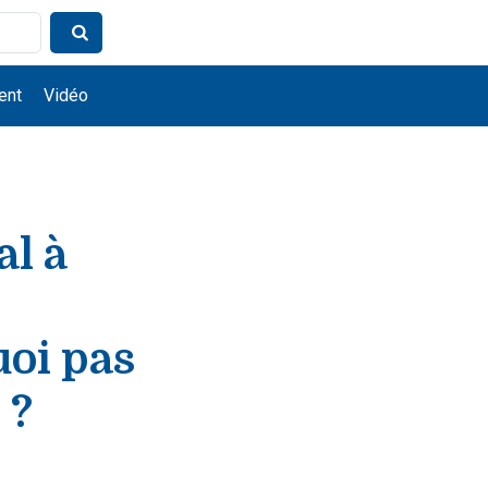
ent
Vidéo
al à
uoi pas
 ?