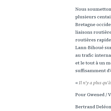
Nous soumettons 
plusieurs centai
Bretagne occide
liaisons routièr
routières rapides 
Lann-Bihoué sur
au trafic intern
et le tout à un 
suffisamment d'e
«
Il n'y a plus qu'à
Pour Gwened / V
Bertrand Deléon