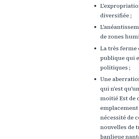
L'expropriatio
diversifiée ;
L'anéantisseme
de zones humid
La très ferme
publique qui
politiques ;
Une aberratio
qui n'est qu'u
moitié Est de 
emplacement q
nécessité de c
nouvelles de t
banlieue nant