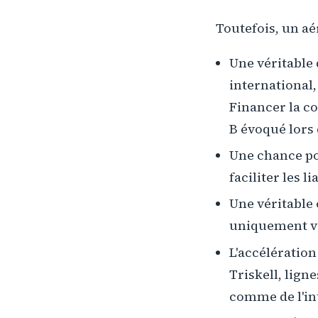
Toutefois, un aér
Une véritable 
international,
Financer la co
B évoqué lors
Une chance po
faciliter les 
Une véritable
uniquement ver
L'accélératio
Triskell, lign
comme de l'int