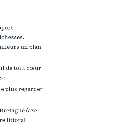
oport
richesses.
ailleurs un plan
nt de tout cœur
s ;
ne plus regarder
 Bretagne (axe
e littoral