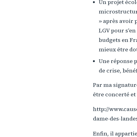
Un projet éco
microstructur
» après avoir 
LGV pour s'en 
budgets en Fra
mieux être dot
Une réponse p
de crise, béné
Par ma signature,
être concerté et
http://www.caus
dame-des-landes
Enfin, il appart