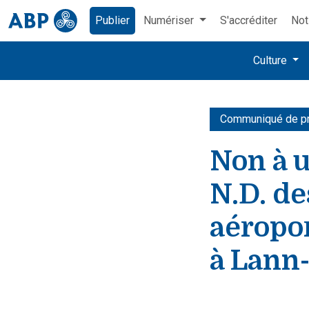
Publier
Numériser
S'accréditer
Not
Culture
Communiqué de p
Non à u
N.D. de
aéropor
à Lann-