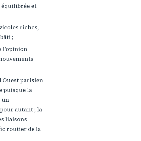
 équilibrée et
vicoles riches,
âti ;
 l'opinion
 mouvements
 Ouest parisien
e puisque la
; un
our autant ; la
s liaisons
ic routier de la