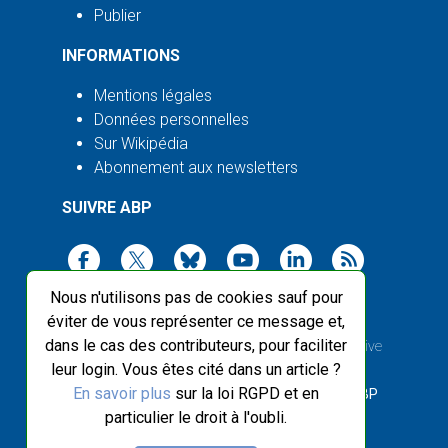
Publier
INFORMATIONS
Mentions légales
Données personnelles
Sur Wikipédia
Abonnement aux newsletters
SUIVRE ABP
Nous n'utilisons pas de cookies sauf pour
éviter de vous représenter ce message et,
dans le cas des contributeurs, pour faciliter
2003-2026 ©
Agence Bretagne Presse
, sauf Creative
leur login. Vous êtes cité dans un article ?
Commons
En savoir plus
sur la loi RGPD et en
Front-end design :
Breizhek Studio
, Back-end :
ABP
particulier le droit à l'oubli.