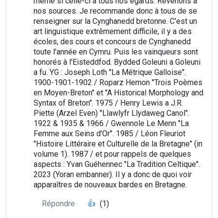
même si celle-ci a tous nos égards. Revenons à
nos sources. Je recommande donc à tous de se
renseigner sur la Cynghanedd bretonne. C'est un
art linguistique extrêmement difficile, il y a des
écoles, des cours et concours de Cynghanedd
toute l'année en Cymru. Puis les vainqueurs sont
honorés à l'Eisteddfod. Bydded Goleuni a Goleuni
a fu. YG : Joseph Loth "La Métrique Galloise".
1900-1901-1902 / Roparz Hemon "Trois Poèmes
en Moyen-Breton" et "A Historical Morphology and
Syntax of Breton". 1975 / Henry Lewis a J.R.
Piette (Arzel Even) "Llawlyfr Llydaweg Canol".
1922 & 1935 & 1966 / Gwennole Le Menn "La
Femme aux Seins d'Or". 1985 / Léon Fleuriot
"Histoire Littéraire et Culturelle de la Bretagne" (in
volume 1). 1987 / et pour rappels de quelques
aspects : Yvan Guéhennec "La Tradition Celtique".
2023 (Yoran embanner). Il y a donc de quoi voir
apparaîtres de nouveaux bardes en Bretagne.
Répondre
👍
(1)