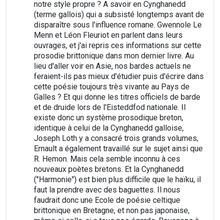
notre style propre ? A savoir en Cynghanedd
(terme gallois) qui a subsisté longtemps avant de
disparaître sous l'influence romane. Gwennole Le
Menn et Léon Fleuriot en parlent dans leurs
ouvrages, et j'ai repris ces informations sur cette
prosodie brittonique dans mon dernier livre. Au
lieu d'aller voir en Asie, nos bardes actuels ne
feraient-ils pas mieux d'étudier puis d'écrire dans
cette poésie toujours très vivante au Pays de
Galles ? Et qui donne les titres officiels de barde
et de druide lors de l'Eisteddfod nationale. Il
existe donc un système prosodique breton,
identique à celui de la Cynghanedd galloise,
Joseph Loth y a consacré trois grands volumes,
Ernault a également travaillé sur le sujet ainsi que
R. Hemon. Mais cela semble inconnu à ces
nouveaux poètes bretons. Et la Cynghanedd
("Harmonie") est bien plus difficile que le haïku, il
faut la prendre avec des baguettes. Il nous
faudrait donc une Ecole de poésie celtique
brittonique en Bretagne, et non pas japonaise,