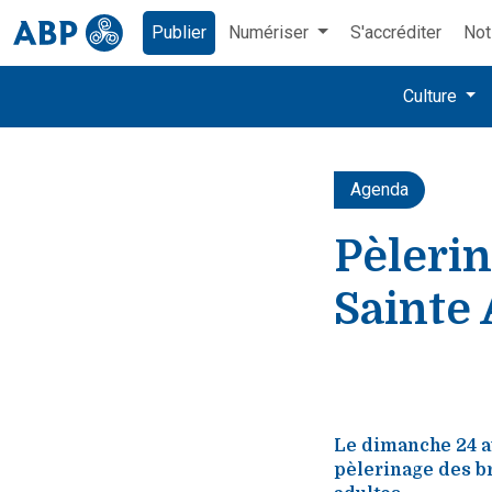
Publier
Numériser
S'accréditer
Not
Culture
Agenda
Pèleri
Sainte
Le dimanche 24 av
pèlerinage des br