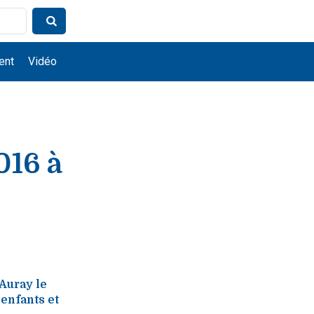
ent
Vidéo
016 à
'Auray le
 enfants et