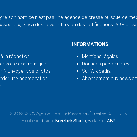
ré son nom ce n'est pas une agence de presse puisque ce médi
 sociaux, et via des newsletters ou des notifications. ABP utilise l
INFORMATIONS
 à la rédaction
Mentions légales
er votre communiqué
Données personnelles
n ? Envoyer vos photos
Sur Wikipédia
der une accréditation
Abonnement aux newslet
r
2003-2026 ©
Agence Bretagne Presse
, sauf Creative Commons
Front-end design :
Breizhek Studio
, Back-end :
ABP