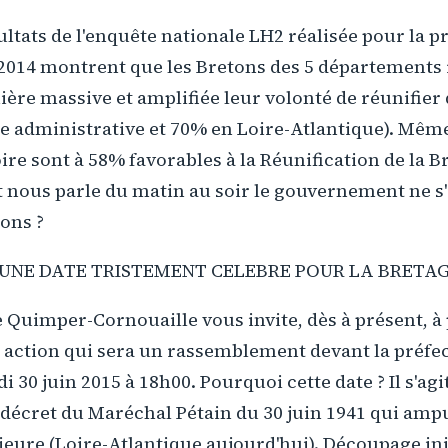
ultats de l'enquête nationale LH2 réalisée pour la p
 2014 montrent que les Bretons des 5 départements 
re massive et amplifiée leur volonté de réunifier 
e administrative et 70% en Loire-Atlantique). Même
oire sont à 58% favorables à la Réunification de la B
 nous parle du matin au soir le gouvernement ne s'
tons ?
1, UNE DATE TRISTEMENT CELEBRE POUR LA BRETA
Quimper-Cornouaille vous invite, dès à présent, à 
 action qui sera un rassemblement devant la préfe
i 30 juin 2015 à 18h00. Pourquoi cette date ? Il s'agit
décret du Maréchal Pétain du 30 juin 1941 qui ampu
rieure (Loire-Atlantique aujourd'hui). Découpage ini