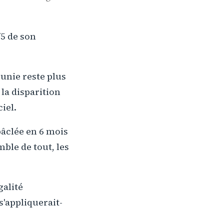
/5 de son
unie reste plus
la disparition
iel.
 bâclée en 6 mois
mble de tout, les
galité
'appliquerait-