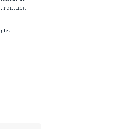
auront lieu
uple.