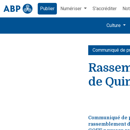
Publier
Numériser
S'accréditer
Not
Culture
Communiqué de p
Rassem
de Quim
Communiqué de p
rassemblement de