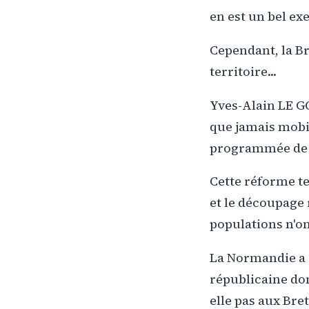
en est un bel ex
Cependant, la Br
territoire...
Yves-Alain LE G
que jamais mobil
programmée de l
Cette réforme ter
et le découpage 
populations n'on
La Normandie a é
républicaine don
elle pas aux Bre