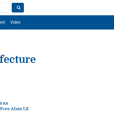
ent
Vidéo
fecture
à un
 Yves-Alain LE