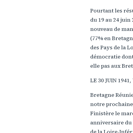
Pourtant les rés
du 19 au 24 juin
nouveau de maniè
(77% en Bretagn
des Pays de la L
démocratie dont
elle pas aux Bre
LE 30 JUIN 194
Bretagne Réunie 
notre prochaine
Finistère le mard
anniversaire du 
de la Loire-Infé