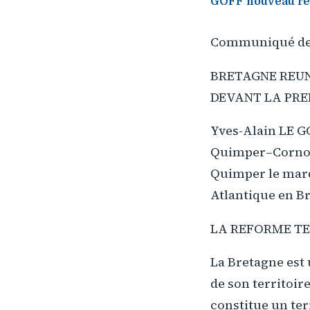
GOFF nouveau res
Communiqué de
BRETAGNE REU
DEVANT LA PREF
Yves-Alain LE G
Quimper–Cornoua
Quimper le mardi
Atlantique en B
LA REFORME TE
La Bretagne est u
de son territoire
constitue un ter