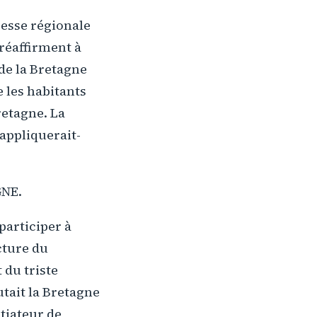
resse régionale
réaffirment à
de la Bretagne
 les habitants
retagne. La
appliquerait-
GNE.
participer à
cture du
 du triste
tait la Bretagne
tiateur de