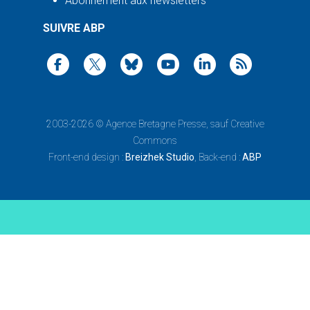
Abonnement aux newsletters
SUIVRE ABP
2003-2026 ©
Agence Bretagne Presse
, sauf Creative
Commons
Front-end design :
Breizhek Studio
, Back-end :
ABP