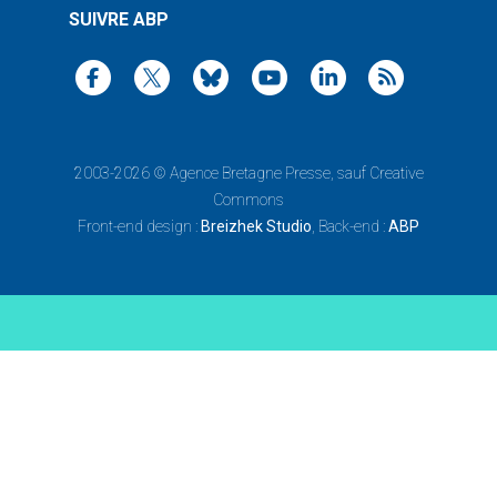
SUIVRE ABP
2003-2026 ©
Agence Bretagne Presse
, sauf Creative
Commons
Front-end design :
Breizhek Studio
, Back-end :
ABP