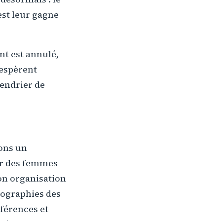
’est leur gagne
nt est annulé,
 espèrent
lendrier de
ions un
ar des femmes
son organisation
biographies des
nférences et