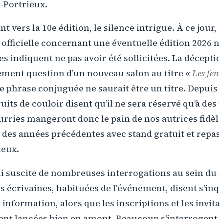
-Portrieux.
nt vers la 10e édition, le silence intrigue. À ce jour
ficielle concernant une éventuelle édition 2026 n'a
es indiquent ne pas avoir été sollicitées. La décept
uement question d’un nouveau salon au titre «
Les fe
 phrase conjuguée ne saurait être un titre. Depuis
ruits de couloir disent qu’il ne sera réservé qu’à des 
urries mangeront donc le pain de nos autrices fidèl
 des années précédentes avec stand gratuit et repas
ueux.
i suscite de nombreuses interrogations au sein du m
s écrivaines, habituées de l'événement, disent s'in
information, alors que les inscriptions et les invit
ent lancées bien en amont. Beaucoup s'interrogent 