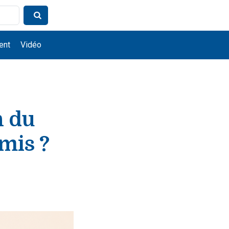
ent
Vidéo
n du
mis ?