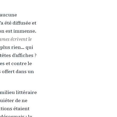
, aucune
 été diffusée et
ion est immense.
mmes écrivent le
 plus rien… qui
têtes d’affiches ?
es et contre le
 offert dans un
ilieu littéraire
quiéter de ne
ations étaient
désormais : le