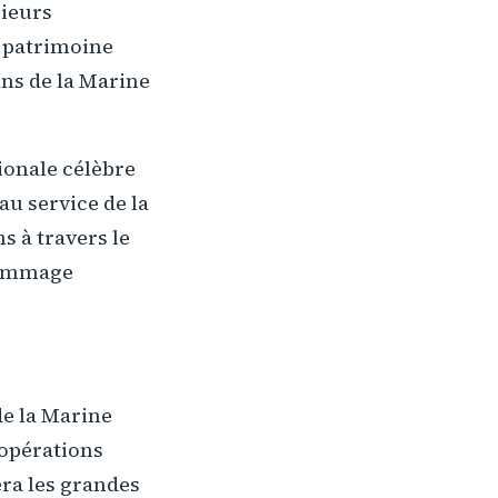
sieurs
e patrimoine
ins de la Marine
ionale célèbre
au service de la
s à travers le
 hommage
de la Marine
 opérations
era les grandes