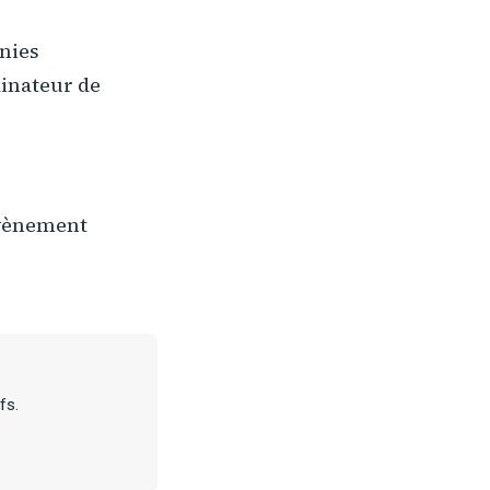
nies
dinateur de
évènement
fs.