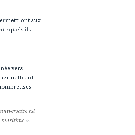
permettront aux
auxquels ils
rnée vers
 permettront
s nombreuses
anniversaire est
de maritime
»,