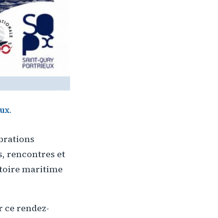
ux.
ébrations
s, rencontres et
stoire maritime
r ce rendez-