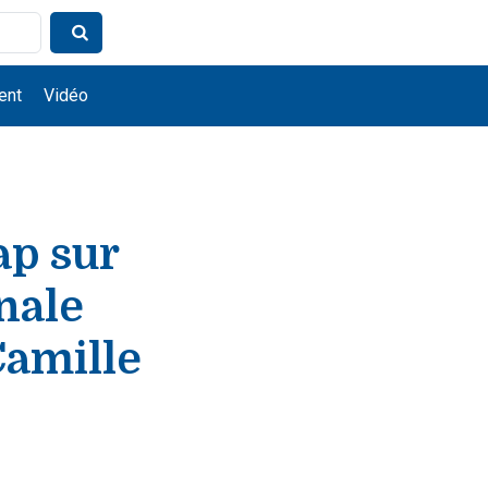
ent
Vidéo
ap sur
nale
Camille