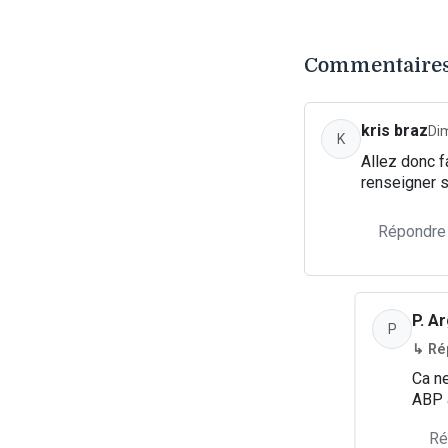
Commentaires
kris braz
Di
K
Allez donc f
renseigner s
Répondre
P. A
P
↳ Ré
Ca ne
ABP a
Ré