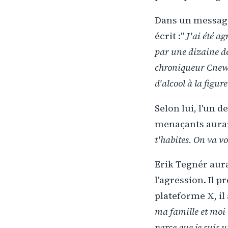
Dans un message
écrit :"
J'ai été ag
par une dizaine de
chroniqueur Cnew
d'alcool à la figure
Selon lui, l'un d
menaçants auraie
t'habites. On va vo
Erik Tegnér aurai
l'agression. Il 
plateforme X, il 
ma famille et moi 
parce que je suis u