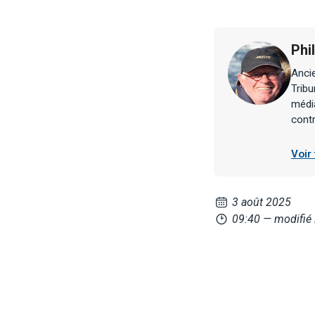
Phi
Ancie
Tribu
média
contr
Voir
3 août 2025
09:40
— modifié