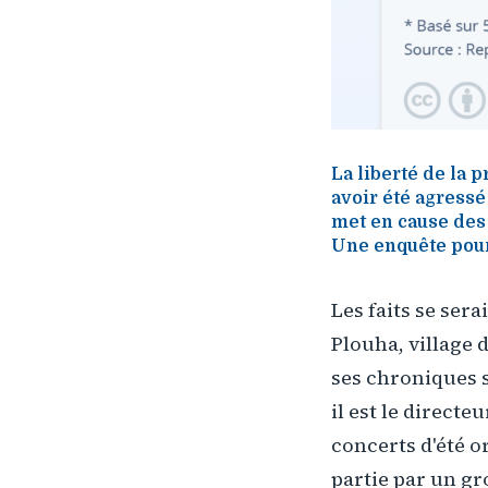
La liberté de la 
avoir été agressé 
met en cause des 
Une enquête pourr
Les faits se ser
Plouha, village 
ses chroniques 
il est le direct
concerts d'été o
partie par un gr