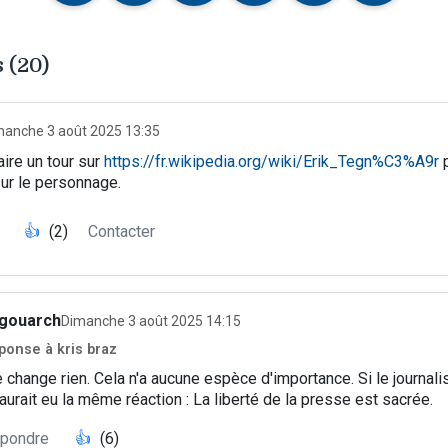
 (20)
manche 3 août 2025 13:35
aire un tour sur
https://fr.wikipedia.org/wiki/Erik_Tegn%C3%A9r
p
ur le personnage.
👍
(2)
Contacter
rgouarch
Dimanche 3 août 2025 14:15
ponse à kris braz
 change rien. Cela n'a aucune espèce d'importance. Si le journalis
urait eu la même réaction : La liberté de la presse est sacrée.
pondre
👍
(6)