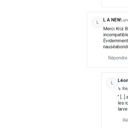
L A NEW
Lun
L
Merci Kriz B
incompatible
Évidemment i
nauséabond
Répondre
Léon
L
↳ Ré
" [..
les i
larves
Ré