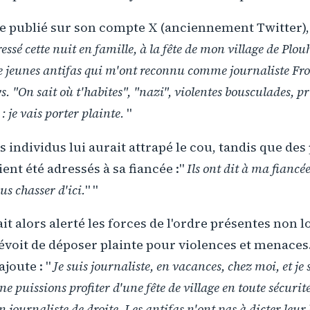
 publié sur son compte X (anciennement Twitter),
ressé cette nuit en famille, à la fête de mon village de Plo
 jeunes antifas qui m'ont reconnu comme journaliste Fron
s. "
On sait où t'habites
", "
nazi
", violentes bousculades, pr
 : je vais porter plainte.
"
es individus lui aurait attrapé le cou, tandis que de
nt été adressés à sa fiancée :"
Ils ont dit à ma fiancée
us chasser d'ici.
" "
t alors alerté les forces de l'ordre présentes non l
prévoit de déposer plainte pour violences et menaces.
ajoute : "
Je suis journaliste, en vacances, chez moi, et je
ne puissions profiter d'une fête de village en toute sécuri
n journaliste de droite. Les antifas n'ont pas à dicter leur 