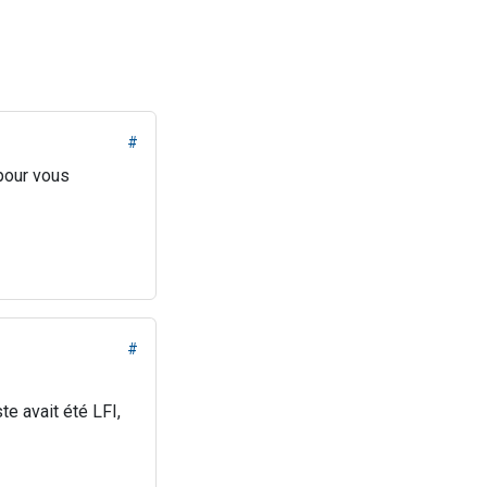
#
our vous
#
te avait été LFI,