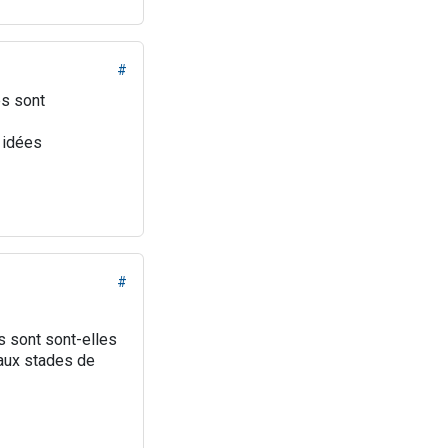
#
es sont
 idées
#
es sont sont-elles
 aux stades de