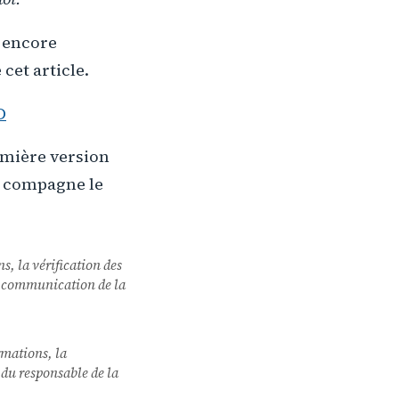
s encore
cet article.
D
emière version
sa compagne le
ns, la vérification des
 la communication de la
ormations, la
u du responsable de la