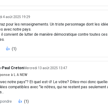
di 4 août 2025 19:29
raz pour les renseignements. Un triste personnage dont les idé
s avec notre pays.
l convient de lutter de manière démocratique contre toutes ces
es.
👍
(1)
-Paul Creton
Mercredi 13 août 2025 13:47
ponse à L A NEW
.] avec notre pays"? Et quel est-il! Le vôtre? Dites-moi donc quell
dées compatibles avec "le nôtres, qui ne restent pas seulement
...
pondre
👍
(1)