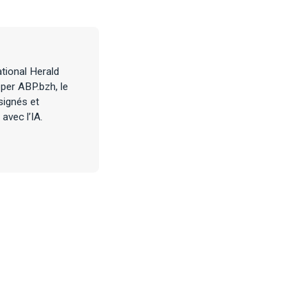
tional Herald
per ABP.bzh, le
signés et
avec l’IA.