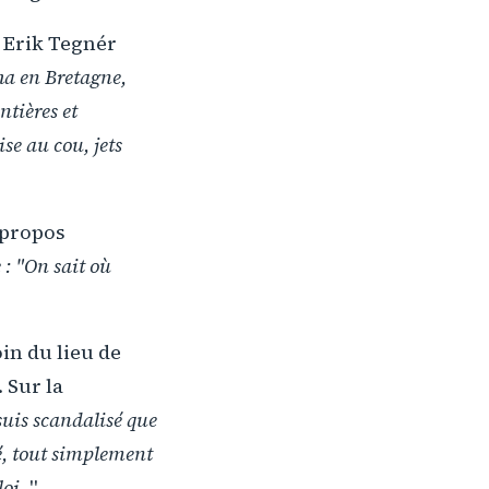
 Erik Tegnér
uha en Bretagne,
tières et
ise au cou, jets
s propos
 : "On sait où
oin du lieu de
 Sur la
 suis scandalisé que
té, tout simplement
loi.
"