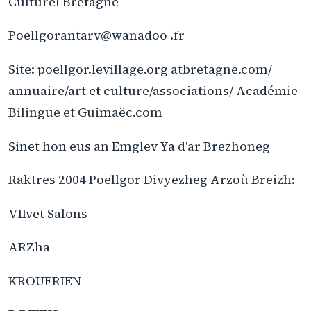
Culturel Bretagne
Poellgorantarv@wanadoo .fr
Site: poellgor.levillage.org atbretagne.com/
annuaire/art et culture/associations/ Académie
Bilingue et Guimaëc.com
Sinet hon eus an Emglev Ya d'ar Brezhoneg
Raktres 2004 Poellgor Divyezheg Arzoù Breizh:
VIIvet Salons
ARZha
KROUERIEN