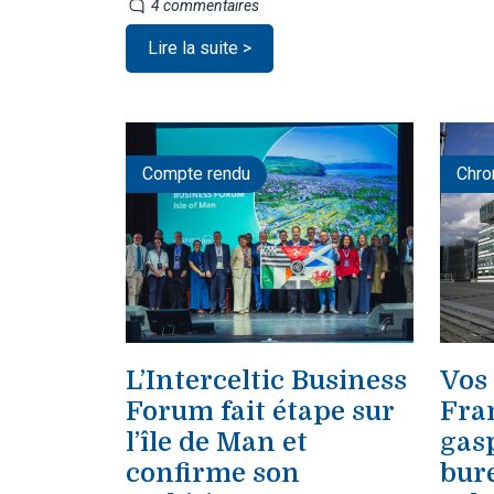
4 commentaires
Lire la suite >
Compte rendu
Chro
L’Interceltic Business
Vos
Forum fait étape sur
Fran
l’île de Man et
gasp
confirme son
bure