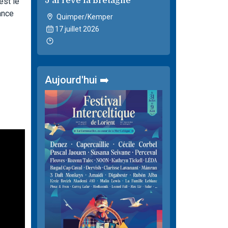
J'ai rêvé la Bretagne
est le
ance
Quimper/Kemper
17 juillet 2026
Aujourd'hui ➡️