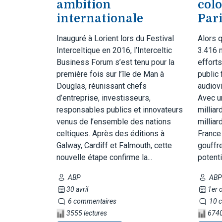
ambition
colo
internationale
Par
Inauguré à Lorient lors du Festival
Alors q
Interceltique en 2016, l’Interceltic
3.416 
Business Forum s’est tenu pour la
efforts
première fois sur l’île de Man à
public
Douglas, réunissant chefs
audiovi
d’entreprise, investisseurs,
Avec u
responsables publics et innovateurs
milliar
venus de l’ensemble des nations
milliar
celtiques. Après des éditions à
France
Galway, Cardiff et Falmouth, cette
gouffre
nouvelle étape confirme la...
potenti
ABP
ABP
30 avril
1er 
6 commentaires
10 c
3555 lectures
6740