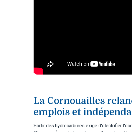
La Cornouailles relan
emplois et indépendan
Sortir des hydrocarbures exige d'électrifier l'éc