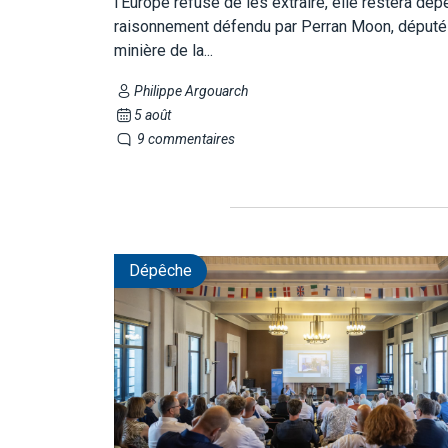
l'Europe refuse de les extraire, elle restera dé
raisonnement défendu par Perran Moon, député 
minière de la...
Philippe Argouarch
5 août
9 commentaires
Dépêche