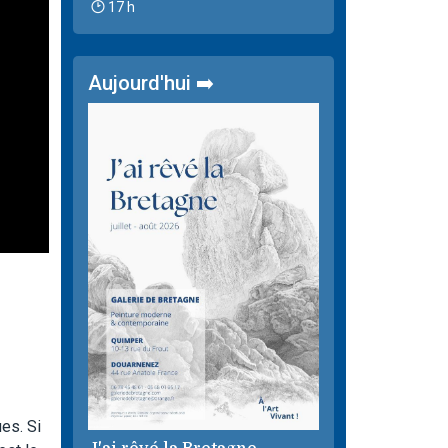
17 h
Aujourd'hui ➡️
ues. Si