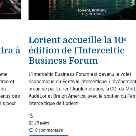
Lorient accueille la 10ᵉ
dra à
édition de l'Interceltic
Business Forum
ième
L'Interceltic Business Forum est devenu le volet
erce et
économique du Festival interceltique. L'événement
 du
organisé par Lorient Agglomération, la CCI du Morb
 venus des
AudéLor et Breizh America, avec le soutien du Fest
nis pour
interceltique de Lorient.
29 juillet
0 commentaire