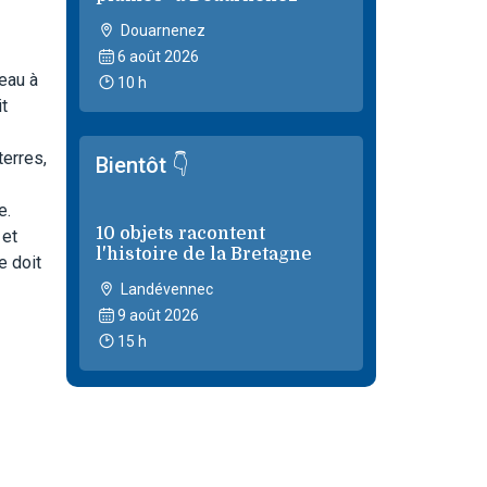
Douarnenez
6 août 2026
eau à
10 h
t
terres,
Bientôt 👇
e.
10 objets racontent
 et
l'histoire de la Bretagne
e doit
Landévennec
9 août 2026
15 h