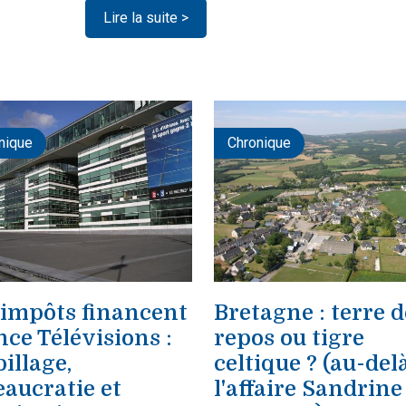
Lire la suite >
nique
Chronique
 impôts financent
Bretagne : terre d
ce Télévisions :
repos ou tigre
illage,
celtique ? (au-del
aucratie et
l'affaire Sandrine