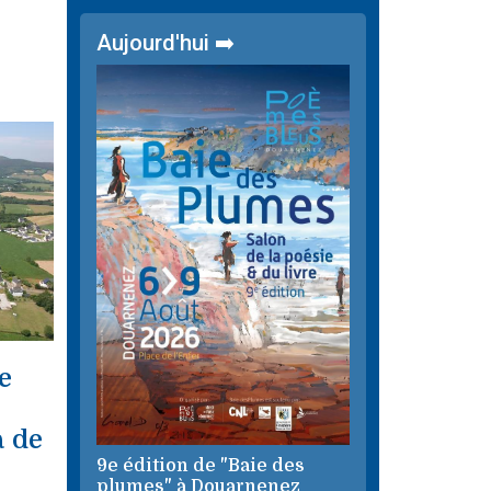
Aujourd'hui ➡️
e
à de
9e édition de "Baie des
plumes" à Douarnenez