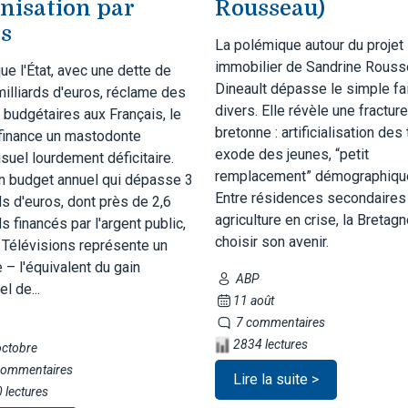
nisation par
Rousseau)
is
La polémique autour du projet
immobilier de Sandrine Rouss
ue l'État, avec une dette de
Dineault dépasse le simple fai
milliards d'euros, réclame des
divers. Elle révèle une fracture
 budgétaires aux Français, le
bretonne : artificialisation des 
 finance un mastodonte
exode des jeunes, “petit
suel lourdement déficitaire.
remplacement” démographiqu
n budget annuel qui dépasse 3
Entre résidences secondaires
ds d'euros, dont près de 2,6
agriculture en crise, la Bretagn
ds financés par l'argent public,
choisir son avenir.
 Télévisions représente un
 ­– l'équivalent du gain
ABP
el de...
11 août
7 commentaires
2834 lectures
octobre
ommentaires
Lire la suite >
 lectures