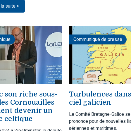
 la suite >
nique
Communiqué de presse
c son riche sous-
Turbulences dans
 les Cornouailles
ciel galicien
lent devenir un
Le Comité Bretagne-Galice se
e celtique
prononce pour de nouvelles li
aériennes et maritimes.
 2024 à Westminster, le député