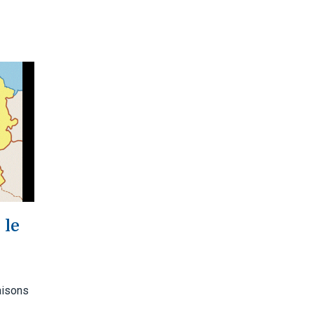
 le
aisons