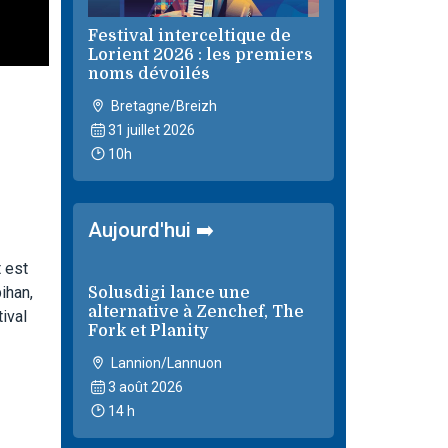
Festival interceltique de
Lorient 2026 : les premiers
noms dévoilés
Bretagne/Breizh
31 juillet 2026
10h
Aujourd'hui ➡️
 est
ihan,
Solusdigi lance une
alternative à Zenchef, The
ival
Fork et Planity
Lannion/Lannuon
3 août 2026
14 h