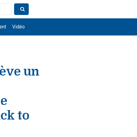
ent
Vidéo
lève un
de
ick to