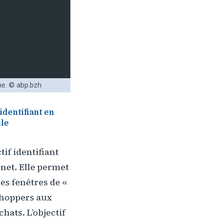
ne. © abp.bzh
identifiant en
lle
tif identifiant
rnet. Elle permet
es fenêtres de «
shoppers aux
hats. L’objectif