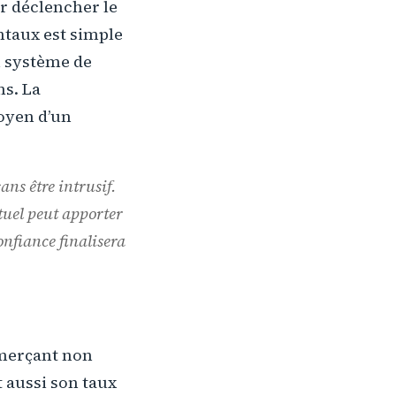
r déclencher le
ntaux est simple
 système de
s. La
moyen d’un
ans être intrusif.
rtuel peut apporter
nfiance finalisera
mmerçant non
t aussi son taux