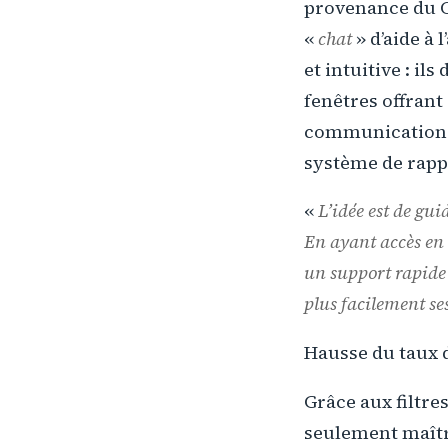
provenance du C
«
chat
» d’aide à
et intuitive : il
fenêtres offran
communication pe
système de rappe
«
L’idée est de gui
En ayant accès en 
un support rapide 
plus facilement se
Hausse du taux 
Grâce aux filtre
seulement maîtri