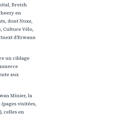
ital, Breizh
cheezy en
nts, dont Nuxe,
, Culture Vélo,
itnext d’Erwann
re un ciblage
commerce
vente aux
rwan Minier, la
 (pages visitées,
, celles en