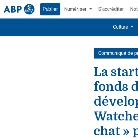
Publier
Numériser
S'accréditer
Not
Culture
Communiqué de p
La star
fonds d
dévelo
Watchee
chat » 