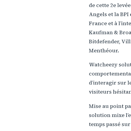
de cette 2e levé
Angels et la BP
France et à l’in
Kaufman & Broad
Bitdefender, Vi
Menthéour.
Watcheezy soluti
comportemental 
d’interagir sur 
visiteurs hésita
Mise au point pa
solution mixe l’
temps passé sur l