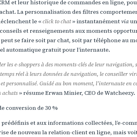
RM et leur historique de commandes en ligne, pou
 l’achat. La personnalisation des filtres comporteme
s déclenchent le «
click to chat
» instantanément
via
un
t conseils et renseignements aux moments opportun
ut se faire soit par chat, soit par téléphone au 
l automatique gratuit pour l’internaute.
der les e-shoppers à des moments-clés de leur navigation, s
temps réel à leurs données de navigation, le conseiller vi
et personnalisé. Guidé au bon moment, l’internaute en co
s achats
» résume Erwan Minier, CEO de Watcheezy.
de conversion de 30 %
s prédéfinis et aux informations collectées, l’e-co
se de nouveau la relation-client en ligne, mais voi