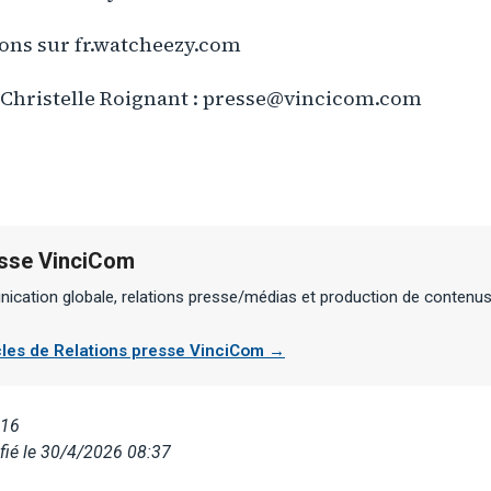
ions sur fr.watcheezy.com
: Christelle Roignant : presse@vincicom.com
esse VinciCom
cation globale, relations presse/médias et production de contenu
icles de Relations presse VinciCom →
016
fié le 30/4/2026 08:37