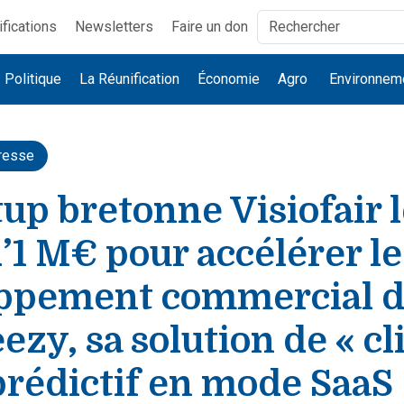
ifications
Newsletters
Faire un don
Politique
La Réunification
Économie
Agro
Environnem
resse
tup bretonne Visiofair 
’1 M€ pour accélérer le
ppement commercial 
zy, sa solution de « cl
prédictif en mode SaaS