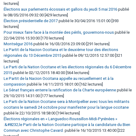
lectures]
Élections aux parlements écossais et gallois du jeudi 5 mai 2016
publié
le 08/05/2016 09:32:00 [429 lectures]
Élection présidentielle de 2017
publié le 30/04/2016 15:01:00 [393
lectures]
Pour mieux faire face à la montée des périls, gouvernons-nous
publié le
22/04/2016 15:30:00 [170 lectures]
Montségur 2016
publié le 16/03/2016 23:09:00 [291 lectures]
Le Partit de la Nacion Occitana et le deuxième tour des élections
régionales du 13 Décembre 2015
publié le 09/12/2015 12:57:00 [321
lectures]
Le Parti de la Nation Occitane et les élections régionales du 6 Décembre
2015
publié le 02/12/2015 18:40:00 [564 lectures]
Le Partit de la Nacion Occitana appelle au recueillement et à la
compassion
publié le 14/11/2015 18:01:00 [162 lectures]
Le Sénat français enterre la ratification de la Charte européenne
publié le
29/10/2015 14:31:00 [177 lectures]
Le Parti de la Nation Occitane sera à Montpellier avec tous les militants
occitans le samedi 24 octobre pour manifester pour la langue occitane
publié le 22/10/2015 18:58:00 [194 lectures]
Élections régionales en « Languedoc-Roussillon-Midi-Pyrénées »
:&#8232;le Parti de la Nation Occitane participe à la candidature du Bien
Commun avec Christophe Cavard.
publié le 16/10/2015 13:40:00 [222