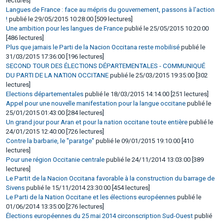
lectures]
Langues de France : face au mépris du gouvernement, passons à l'action
!
publié le 29/05/2015 10:28:00 [509 lectures]
Une ambition pour les langues de France
publié le 25/05/2015 10:20:00
[486 lectures]
Plus que jamais le Parti de la Nacion Occitana reste mobilisé
publié le
31/03/2015 17:36:00 [196 lectures]
SECOND TOUR DES ÉLECTIONS DÉPARTEMENTALES - COMMUNIQUÉ
DU PARTI DE LA NATION OCCITANE
publié le 25/03/2015 19:35:00 [302
lectures]
Elections départementales
publié le 18/03/2015 14:14:00 [251 lectures]
Appel pour une nouvelle manifestation pour la langue occitane
publié le
25/01/2015 01:43:00 [284 lectures]
Un grand jour pour Aran et pour la nation occitane toute entière
publié le
24/01/2015 12:40:00 [726 lectures]
Contre la barbarie, le "paratge"
publié le 09/01/2015 19:10:00 [410
lectures]
Pour une région Occitanie centrale
publié le 24/11/2014 13:03:00 [389
lectures]
Le Partit de la Nacion Occitana favorable à la construction du barrage de
Sivens
publié le 15/11/2014 23:30:00 [454 lectures]
Le Parti de la Nation Occitane et les élections européennes
publié le
01/06/2014 13:35:00 [276 lectures]
Élections européennes du 25 mai 2014 circonscription Sud-Ouest
publié