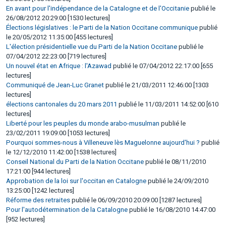
En avant pour l'indépendance de la Catalogne et de l'Occitanie
publié le
26/08/2012 20:29:00 [1530 lectures]
Élections législatives : le Parti de la Nation Occitane communique
publié
le 20/05/2012 11:35:00 [455 lectures]
L'élection présidentielle vue du Parti de la Nation Occitane
publié le
07/04/2012 22:23:00 [719 lectures]
Un nouvel état en Afrique : l'Azawad
publié le 07/04/2012 22:17:00 [655
lectures]
Communiqué de Jean-Luc Granet
publié le 21/03/2011 12:46:00 [1303
lectures]
élections cantonales du 20 mars 2011
publié le 11/03/2011 14:52:00 [610
lectures]
Liberté pour les peuples du monde arabo-musulman
publié le
23/02/2011 19:09:00 [1053 lectures]
Pourquoi sommes-nous à Villeneuve lès Maguelonne aujourd'hui ?
publié
le 12/12/2010 11:42:00 [1538 lectures]
Conseil National du Parti de la Nation Occitane
publié le 08/11/2010
17:21:00 [944 lectures]
Approbation de la loi sur l'occitan en Catalogne
publié le 24/09/2010
13:25:00 [1242 lectures]
Réforme des retraites
publié le 06/09/2010 20:09:00 [1287 lectures]
Pour l'autodétermination de la Catalogne
publié le 16/08/2010 14:47:00
[952 lectures]