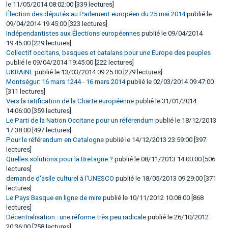
le 11/05/2014 08:02:00 [339 lectures]
Élection des députés au Parlement européen du 25 mai 2014
publié le
09/04/2014 19:45:00 [323 lectures]
Indépendantistes aux Élections européennes
publié le 09/04/2014
19:45:00 [229 lectures]
Collectif occitans, basques et catalans pour une Europe des peuples
publié le 09/04/2014 19:45:00 [222 lectures]
UKRAINE
publié le 13/03/2014 09:25:00 [279 lectures]
Montségur: 16 mars 1244 - 16 mars 2014
publié le 02/03/2014 09:47:00
[311 lectures]
Vers la ratification de la Charte européenne
publié le 31/01/2014
14:06:00 [359 lectures]
Le Parti de la Nation Occitane pour un référendum
publié le 18/12/2013
17:38:00 [497 lectures]
Pour le référendum en Catalogne
publié le 14/12/2013 23:59:00 [397
lectures]
Quelles solutions pour la Bretagne ?
publié le 08/11/2013 14:00:00 [506
lectures]
demande d'asile culturel à l'UNESCO
publié le 18/05/2013 09:29:00 [371
lectures]
Le Pays Basque en ligne de mire
publié le 10/11/2012 10:08:00 [868
lectures]
Décentralisation : une réforme très peu radicale
publié le 26/10/2012
20:36:00 [758 lectures]