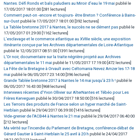
Nantes. Défi Ronds et bals paludiers au Miroir d'eau le 19 mai
publié le
17/05/2017 18:01:00 [281 lectures]
Comment peut-on -encore et toujours- être Breton ? Conférence à Bains-
sur-Oust
publié le 17/05/2017 18:01:00 [392 lectures]
La Tablée bretonne 2017 à Nantes, le succès ne se dément pas
publié le
17/05/2017 01:29:00 [1162 lectures]
L’esclavage et le commerce atlantique au XVIIIe siècle, une exposition
itinérante conçue par les Archives départementales de Loire-Atlantique
publié le 12/05/2017 08:51:00 [1391 lectures]
L'Or noir, documentaire sur la traite négrière projeté aux Archives
départementales le 11 mai
publié le 11/05/2017 17:19:00 [472 lectures]
La Fête de la Bretagne à Orvault avec Celtomania Nevez Amzer les 17-18
mai
publié le 06/05/2017 23:14:00 [396 lectures]
Grande Tablée bretonne 2017 à Nantes le 14 mai jusqu'à 23 h !
publié le
06/05/2017 16:43:00 [968 lectures]
Interviews récentes d'Yvon Ollivier sur AlterNantes et Tébéo pour Les
Frères Kerveguen
publié le 30/04/2017 18:50:00 [516 lectures]
Les Terroirs des produits de France selon un hyper marché de Saint-
Herblain
publié le 29/04/2017 06:39:00 [1416 lectures]
Vide-grenier de l'ACB44 à Nantes le 21 mai
publié le 29/04/2017 06:40:00
[212 lectures]
Ma vérité sur l’incendie du Parlement de Bretagne, conférence-débat de
Gérard Gautier à Saint-Herblain le 25 avril à 20 h
publié le 24/04/2017
18:21:00 [1113 lectures]