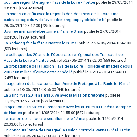
pour une région Bretagne - Pays de la Loire - Poitou
publié le 29/05/2014
03:35:00 [629 lectures]
Finissons-en enfin avec la région bidon des Pays de la Loire. Une
curieuse page du web "avenirdemaregionpaysdelaloire.fr"
publié le
28/05/2014 23:12:00 [725 lectures]
Journée mémorielle bretonne à Paris le 3 mai
publié le 27/05/2014
00:45:00 [1989 lectures]
La Redadeg fait la fête à Nantes le 26 mai
publié le 26/05/2014 10:47:00
[503 lectures]
Le colloque des 20 ans de l'Observatoire régional des Transports en
Pays de la Loire à Nantes
publié le 23/05/2014 18:02:00 [558 lectures]
La propagande de la Région Pays de la Loire. Florilège en images depuis
2007 : un million d'euros cette année-là
publié le 16/05/2014 09:44:00
[2487 lectures]
Inauguration de la statue-cadran Anne de Bretagne à La Baule le 19 mai
publié le 13/05/2014 08:55:00 [940 lectures]
La Saint Yves 2014 à Paris XIVe avec la Mission bretonne
publié le
11/05/2014 22:54:00 [573 lectures]
Projection d'art vidéo et rencontre avec les artistes au Cinématographe
de Nantes
publié le 11/05/2014 21:55:00 [587 lectures]
Le manoir de La Touche sera illuminé le 17 mai
publié le 11/05/2014
20:33:00 [575 lectures]
Un concours "Anne de Bretagne" au salon horticole Vannes Côté Jardin
publié le 10/05/2014 17:00:00 [319 lectures]