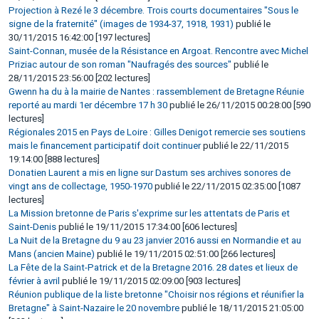
Projection à Rezé le 3 décembre. Trois courts documentaires "Sous le
signe de la fraternité" (images de 1934-37, 1918, 1931)
publié le
30/11/2015 16:42:00 [197 lectures]
Saint-Connan, musée de la Résistance en Argoat. Rencontre avec Michel
Priziac autour de son roman "Naufragés des sources"
publié le
28/11/2015 23:56:00 [202 lectures]
Gwenn ha du à la mairie de Nantes : rassemblement de Bretagne Réunie
reporté au mardi 1er décembre 17 h 30
publié le 26/11/2015 00:28:00 [590
lectures]
Régionales 2015 en Pays de Loire : Gilles Denigot remercie ses soutiens
mais le financement participatif doit continuer
publié le 22/11/2015
19:14:00 [888 lectures]
Donatien Laurent a mis en ligne sur Dastum ses archives sonores de
vingt ans de collectage, 1950-1970
publié le 22/11/2015 02:35:00 [1087
lectures]
La Mission bretonne de Paris s'exprime sur les attentats de Paris et
Saint-Denis
publié le 19/11/2015 17:34:00 [606 lectures]
La Nuit de la Bretagne du 9 au 23 janvier 2016 aussi en Normandie et au
Mans (ancien Maine)
publié le 19/11/2015 02:51:00 [266 lectures]
La Fête de la Saint-Patrick et de la Bretagne 2016. 28 dates et lieux de
février à avril
publié le 19/11/2015 02:09:00 [903 lectures]
Réunion publique de la liste bretonne "Choisir nos régions et réunifier la
Bretagne" à Saint-Nazaire le 20 novembre
publié le 18/11/2015 21:05:00