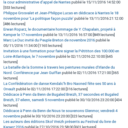
la cour administrative d’appel de Nantes
publié le 15/11/2016 14:52:00
[553 lectures]
Philippe Grosvalet et Jean-Philippe Lucas en dédicace à Nantes le 18
novembre pour 'La politique façon puzzle'
publié le 13/11/2016 21:12:00
[486 lectures]
Erwan Roparz, le documentaire hommage de Y. Chapalain, projeté à
Kemper le 17 novembre
publié le 13/11/2016 16:57:00 [849 lectures]
Marc Le Duc invité du Peuple Breton de novembre 2016
publié le
05/11/2016 11:34:00 [1165 lectures]
Invitation à une formation pour faire signer la Pétititon des 100.000 en
Loire-Atlantique, le 7 novembre
publié le 02/11/2016 22:10:00 [645
lectures]
La bataille de la Somme à travers les peintures murales d’Irlande du
Nord. Conférence par Jean Guiffan
publié le 02/11/2016 17:21:00 [365
lectures]
La Confédération de danse Kendalc'h Bro Naoned fête ses 50 ans à
Orvault
publié le 02/11/2016 17:22:00 [316 lectures]
Dédicace à Penn da Benn de Bugaled Breizh, 37 secondes et Bugaled
Breizh, 37 eilenn, samedi 5 novembre
publié le 30/10/2016 23:20:00 [434
lectures]
Dédicace à Penn da Benn de Nous te souvenons Glenmor, vendredi 4
novembre
publié le 30/10/2016 23:20:00 [323 lectures]
Les auteurs des éditions Skol Vreizh présents au Festival du livre de
Karaez 2016
publié le 27/10/2016 23:58:00 [601 lectures]