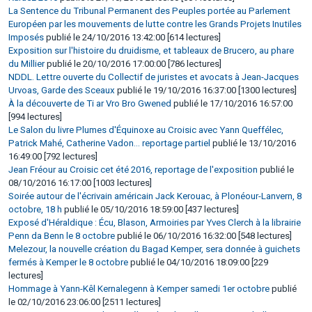
La Sentence du Tribunal Permanent des Peuples portée au Parlement
Européen par les mouvements de lutte contre les Grands Projets Inutiles
Imposés
publié le 24/10/2016 13:42:00 [614 lectures]
Exposition sur l'histoire du druidisme, et tableaux de Brucero, au phare
du Millier
publié le 20/10/2016 17:00:00 [786 lectures]
NDDL. Lettre ouverte du Collectif de juristes et avocats à Jean-Jacques
Urvoas, Garde des Sceaux
publié le 19/10/2016 16:37:00 [1300 lectures]
À la découverte de Ti ar Vro Bro Gwened
publié le 17/10/2016 16:57:00
[994 lectures]
Le Salon du livre Plumes d'Équinoxe au Croisic avec Yann Queffélec,
Patrick Mahé, Catherine Vadon... reportage partiel
publié le 13/10/2016
16:49:00 [792 lectures]
Jean Fréour au Croisic cet été 2016, reportage de l'exposition
publié le
08/10/2016 16:17:00 [1003 lectures]
Soirée autour de l'écrivain américain Jack Kerouac, à Plonéour-Lanvern, 8
octobre, 18 h
publié le 05/10/2016 18:59:00 [437 lectures]
Exposé d'Héraldique : Écu, Blason, Armoiries par Yves Clerch à la librairie
Penn da Benn le 8 octobre
publié le 06/10/2016 16:32:00 [548 lectures]
Melezour, la nouvelle création du Bagad Kemper, sera donnée à guichets
fermés à Kemper le 8 octobre
publié le 04/10/2016 18:09:00 [229
lectures]
Hommage à Yann-Kêl Kernalegenn à Kemper samedi 1er octobre
publié
le 02/10/2016 23:06:00 [2511 lectures]