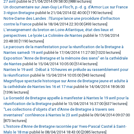
27 avril
publié le 21/04/2014 09:58:00 [988 lectures]
Un documentaire sur Jean-Guy Le Floc'h, p.-d. g. d'Armor Lux sur France
3 région Bretagne
publié le 21/04/2014 02:40:00 [1190 lectures]
Notre-Dame des Landes : l'Europe lance une procédure d'infraction
contre la France
publié le 18/04/2014 22:30:00 [493 lectures]
L'enseignement du breton en Loire-Atlantique, état des lieux et
perspectives. Le lycée La Colinière de Nantes
publié le 17/04/2014
20:48:00 [1190 lectures]
Le parcours de la manifestation pour la réunification de la Bretagne à
Nantes samedi 19 avril
publié le 17/04/2014 11:27:00 [1320 lectures]
Exposition "Anne de Bretagne et la mémoire des siens" en la cathédrale
de Nantes
publié le 15/04/2014 10:05:00 [514 lectures]
Nantes le 19 avril : Débat à 10 heures en prélude au rassemblement pour
la réunification
publié le 15/04/2014 10:05:00 [943 lectures]
Magnifique spectacle historique sur Anne de Bretagne jeune et adulte à
la cathédrale de Nantes les 16 et 17 mai
publié le 14/04/2014 18:06:00
[1396 lectures]
La Gorsedd de Bretagne appelle à manifester à Nantes le 19 avril pour la
réunification de la Bretagne
publié le 13/04/2014 16:37:00 [637 lectures]
"Les collections d'objets d'art d'Anne de Bretagne à travers ses
inventaires" conférence à Nantes le 23 avril
publié le 09/04/2014 09:07:00
[873 lectures]
L'histoire d'Anne de Bretagne racontée par Yves-Pascal Castel à Saint-
Malo le 18 mai
publié le 08/04/2014 18:43:00 [2085 lectures]