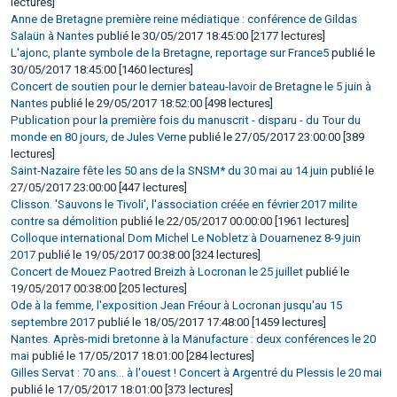
lectures]
Anne de Bretagne première reine médiatique : conférence de Gildas
Salaün à Nantes
publié le 30/05/2017 18:45:00 [2177 lectures]
L'ajonc, plante symbole de la Bretagne, reportage sur France5
publié le
30/05/2017 18:45:00 [1460 lectures]
Concert de soutien pour le dernier bateau-lavoir de Bretagne le 5 juin à
Nantes
publié le 29/05/2017 18:52:00 [498 lectures]
Publication pour la première fois du manuscrit - disparu - du Tour du
monde en 80 jours, de Jules Verne
publié le 27/05/2017 23:00:00 [389
lectures]
Saint-Nazaire fête les 50 ans de la SNSM* du 30 mai au 14 juin
publié le
27/05/2017 23:00:00 [447 lectures]
Clisson. 'Sauvons le Tivoli', l'association créée en février 2017 milite
contre sa démolition
publié le 22/05/2017 00:00:00 [1961 lectures]
Colloque international Dom Michel Le Nobletz à Douarnenez 8-9 juin
2017
publié le 19/05/2017 00:38:00 [324 lectures]
Concert de Mouez Paotred Breizh à Locronan le 25 juillet
publié le
19/05/2017 00:38:00 [205 lectures]
Ode à la femme, l'exposition Jean Fréour à Locronan jusqu'au 15
septembre 2017
publié le 18/05/2017 17:48:00 [1459 lectures]
Nantes. Après-midi bretonne à la Manufacture : deux conférences le 20
mai
publié le 17/05/2017 18:01:00 [284 lectures]
Gilles Servat : 70 ans... à l'ouest ! Concert à Argentré du Plessis le 20 mai
publié le 17/05/2017 18:01:00 [373 lectures]