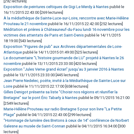
[292 lectures]
Exposition de peintures celtiques de Gigi Le Merdy à Nantes
publié le
16/11/2015 22:43:00 [269 lectures]
À la médiathèque de Sainte-Luce-sur-Loire, rencontre avec Marie-Hélène
Prouteau le 21 novembre
publié le 16/11/2015 22:42:00 [252 lectures]
Méditation et prières à Châteauneuf-du-Faou lundi 16 novembre pour les
victimes des attentats de Paris et Saint-Denis
publié le 14/11/2015
18:19:00 [543 lectures]
Exposition "Figures de pub" aux Archives départementales de Loire-
Atlantique
publié le 14/11/2015 01:49:00 [525 lectures]
Le documentaire "L'histoire gourmande de LU" projeté à Nantes le 26
novembre
publié le 13/11/2015 23:33:00 [420 lectures]
Exposition "Jules Verne grand écran" jusqu'au 3 janvier 2016 à Nantes
publié le 13/11/2015 23:33:00 [445 lectures]
Jean Pierre Nedelec, poète, invité à la Médiathèque de Sainte-Luce sur
Loire
publié le 11/11/2015 22:17:00 [658 lectures]
Gilles Denigot présente sa liste "Choisir nos régions et réunifier la
Bretagne" sur le pont Éric Tabarly à Nantes
publié le 09/11/2015 16:21:00
[2549 lectures]
Marie-Hélène Prouteau sur radio Bretagne 5 pour son livre "La Petite
Plage"
publié le 04/11/2015 22:43:00 [299 lectures]
"Hommage de lumière des Bretons à ceux de 14" conférence de Norbert
Galesne au musée de Saint-Connan
publié le 04/11/2015 16:34:00 [300
lectures]