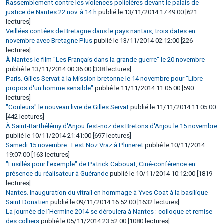
Rassemblement contre les violences policières devant le palais de
justice de Nantes 22 nov. à 14 h
publié le 13/11/2014 17:49:00 [621
lectures]
Veillées contées de Bretagne dans le pays nantais, trois dates en
novembre avec Bretagne Plus
publié le 13/11/2014 02:12:00 [226
lectures]
À Nantes le film "Les Français dans la grande guerre" le 20 novembre
publié le 13/11/2014 00:36:00 [338 lectures]
Paris. Gilles Servat à la Mission bretonne le 14 novembre pour "Libre
propos d'un homme sensible"
publié le 11/11/2014 11:05:00 [590
lectures]
"Couleurs" le nouveau livre de Gilles Servat
publié le 11/11/2014 11:05:00
[442 lectures]
À Saint-Barthélémy d'Anjou fest-noz des Bretons d'Anjou le 15 novembre
publié le 10/11/2014 21:41:00 [697 lectures]
Samedi 15 novembre : Fest Noz Vraz à Pluneret
publié le 10/11/2014
19:07:00 [163 lectures]
"Fusillés pour l'exemple" de Patrick Cabouat, Ciné-conférence en
présence du réalisateur à Guérande
publié le 10/11/2014 10:12:00 [1819
lectures]
Nantes. Inauguration du vitrail en hommage à Yves Coat à la basilique
Saint Donatien
publié le 09/11/2014 16:52:00 [1632 lectures]
La journée de l'Hermine 2014 se déroulera à Nantes : colloque et remise
des colliers
publié le 05/11/2014 23:52:00 [1080 lectures]