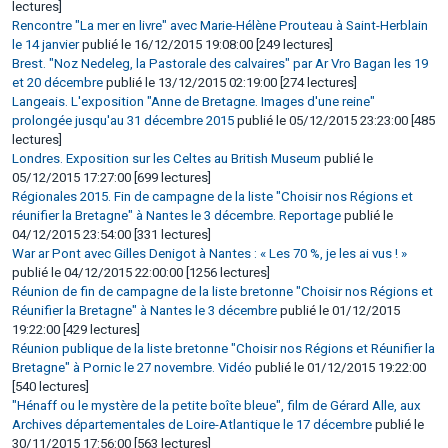
lectures]
Rencontre "La mer en livre" avec Marie-Hélène Prouteau à Saint-Herblain
le 14 janvier
publié le 16/12/2015 19:08:00 [249 lectures]
Brest. "Noz Nedeleg, la Pastorale des calvaires" par Ar Vro Bagan les 19
et 20 décembre
publié le 13/12/2015 02:19:00 [274 lectures]
Langeais. L'exposition "Anne de Bretagne. Images d'une reine"
prolongée jusqu'au 31 décembre 2015
publié le 05/12/2015 23:23:00 [485
lectures]
Londres. Exposition sur les Celtes au British Museum
publié le
05/12/2015 17:27:00 [699 lectures]
Régionales 2015. Fin de campagne de la liste "Choisir nos Régions et
réunifier la Bretagne" à Nantes le 3 décembre. Reportage
publié le
04/12/2015 23:54:00 [331 lectures]
War ar Pont avec Gilles Denigot à Nantes : « Les 70 %, je les ai vus ! »
publié le 04/12/2015 22:00:00 [1256 lectures]
Réunion de fin de campagne de la liste bretonne "Choisir nos Régions et
Réunifier la Bretagne" à Nantes le 3 décembre
publié le 01/12/2015
19:22:00 [429 lectures]
Réunion publique de la liste bretonne "Choisir nos Régions et Réunifier la
Bretagne" à Pornic le 27 novembre. Vidéo
publié le 01/12/2015 19:22:00
[540 lectures]
"Hénaff ou le mystère de la petite boîte bleue", film de Gérard Alle, aux
Archives départementales de Loire-Atlantique le 17 décembre
publié le
30/11/2015 17:56:00 [563 lectures]