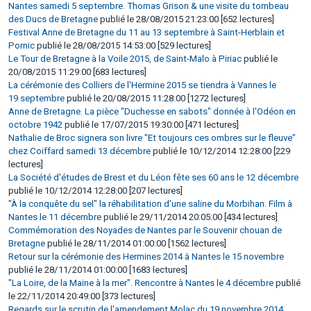
Nantes samedi 5 septembre. Thomas Grison & une visite du tombeau
des Ducs de Bretagne
publié le 28/08/2015 21:23:00 [652 lectures]
Festival Anne de Bretagne du 11 au 13 septembre à Saint-Herblain et
Pornic
publié le 28/08/2015 14:53:00 [529 lectures]
Le Tour de Bretagne à la Voile 2015, de Saint-Malo à Piriac
publié le
20/08/2015 11:29:00 [683 lectures]
La cérémonie des Colliers de l'Hermine 2015 se tiendra à Vannes le
19 septembre
publié le 20/08/2015 11:28:00 [1272 lectures]
Anne de Bretagne. La pièce "Duchesse en sabots" donnée à l'Odéon en
octobre 1942
publié le 17/07/2015 19:30:00 [471 lectures]
Nathalie de Broc signera son livre "Et toujours ces ombres sur le fleuve"
chez Coiffard samedi 13 décembre
publié le 10/12/2014 12:28:00 [229
lectures]
La Société d'études de Brest et du Léon fête ses 60 ans le 12 décembre
publié le 10/12/2014 12:28:00 [207 lectures]
"À la conquête du sel" la réhabilitation d'une saline du Morbihan. Film à
Nantes le 11 décembre
publié le 29/11/2014 20:05:00 [434 lectures]
Commémoration des Noyades de Nantes par le Souvenir chouan de
Bretagne
publié le 28/11/2014 01:00:00 [1562 lectures]
Retour sur la cérémonie des Hermines 2014 à Nantes le 15 novembre
publié le 28/11/2014 01:00:00 [1683 lectures]
"La Loire, de la Maine à la mer". Rencontre à Nantes le 4 décembre
publié
le 22/11/2014 20:49:00 [373 lectures]
Regards sur le scrutin de l'amendement Molac du 19 novembre 2014