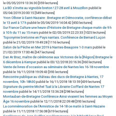
le 05/05/2019 13:36:30 [359 lectures]
La BD s'invite au vignoble breton ! 27-28 avril à Mouzillon
publié le
05/04/2019 20:00:15 [549 lectures]
Yvon Ollivier à Saint-Nazaire : Bretagne et Démocratie, conférence-débat
le 13 avril à 17 h
publié le 05/04/2019 14:04:42 [450 lectures]
Sur France Culture une heure d'Histoire de Bretagne chaque matin de 9 h
à 10 h du 11 au 15 mars
publié le 02/03/2019 22:23:33 [1025 lectures]
Toponymie bretonne en Pays nantais. Conférence de Bernard Luçon
publié le 21/02/2019 19:49:28 [1116 lectures]
Salon de la Pêche en Mer 2019 à Nantes-Beaujoire 1-3 mars
publié le
21/02/2019 17:00:46 [347 lectures]
Dan Ar Braz, maître de cérémonie aux Victoires de la [Région] Bretagne le
6 décembre à Kemper
publié le 03/12/2018 20:16:36 [360 lectures]
Vente de livres d'occasion au séminaire de Nantes les 16-18 novembre
publié le 16/11/2018 19:09:43 [393 lectures]
Rencontre publique au château des ducs de Bretagne à Nantes, 17
novembre, 10h-18h30
publié le 16/11/2018 18:13:59 [439 lectures]
Signature du peintre Michel Tual à la Librairie Coiffard de Nantes 17
novembre
publié le 14/11/2018 13:36:28 [298 lectures]
Montauban-de-Bretagne Conférence Ainsi vivaient les femmes au Moyen
Âge 16 novembre
publié le 12/11/2018 22:09:48 [393 lectures]
La commémoration de l'Armistice de 14-18 ce matin à Saint-Nazaire
publié le 11/11/2018 17:56:08 [619 lectures]