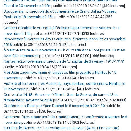
Conférence de Jean Guiffan sur Clemenceau à la bibliothèque Paul
Éluard le 20 novembre à 18h
publié le 11/11/2018 16:34:31 [330 lectures]
Bouguenais : projection du documentaire Le Grand Bal au Nouveau
Pavillon le 18 novembre à 15h
publié le 09/11/2018 21:42:42 [358
lectures]
Concert Bombarde et Orgue à l'église Saint-Clément de Nantes le 11
novembre à 16h
publié le 09/11/2018 19:02:16 [313 lectures]
Rencontres 'Diversité et droits culturels' à Nantes les 22 et 23 novembre
2018
publié le 05/11/2018 21:21:54 [744 lectures]
À Saint-Nazaire le 11 novembre à 6 h du matin Anne Lore jouera 'Battle’s
over' à la cornemuse
publié le 04/11/2018 15:04:00 [1666 lectures]
Nantes le 25 novembre projection de 'L'hôpital de Savenay : 1917-1919'
publié le 03/11/2018 18:34:16 [790 lectures]
Moi Jean Lacombe, marin et cinéaste, film présenté à Nantes le 15
novembre
publié le 02/11/2018 19:31:33 [407 lectures]
Histoire et histoires : les Poilus du pays nantais, conférence à Nantes le
11 novembre
publié le 02/11/2018 16:42:45 [481 lectures]
Centenaire 14-18 : Ancenis célèbre la Grande Guerre, du samedi 3 au
dimanche 25 novembre 2018
publié le 02/11/2018 16:13:47 [627 lectures]
Conférence à Blain par Yann Duchet le 8 novembre à 20 h 30
publié le
02/11/2018 14:22:59 [598 lectures]
Comment faire la paix après la Grande Guerre ? Conférence à Nantes le 6
novembre
publié le 02/11/2018 13:14:00 [302 lectures]
100 ans de l’Armistice : Le Pouliguen se souvient (4 au 11 novembre)