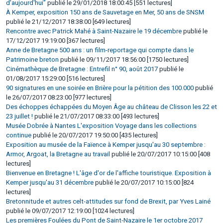
d'aujourd'hui”
publié le 29/01/2018 18:00:45 [551 lectures]
À Kemper, exposition 150 ans de Sauvetage en Mer, 50 ans de SNSM
publié le 21/12/2017 18:38:00 [649 lectures]
Rencontre avec Patrick Mahé à Saint-Nazaire le 19 décembre
publié le
17/12/2017 19:19:00 [367 lectures]
Anne de Bretagne 500 ans : un film-reportage qui compte dans le
Patrimoine breton
publié le 09/11/2017 18:56:00 [1750 lectures]
Cinémathèque de Bretagne : Entrefil n° 90, août 2017
publié le
01/08/2017 15:29:00 [516 lectures]
90 signatures en une soirée en Brière pour la pétition des 100.000
publié
le 26/07/2017 08:23:00 [977 lectures]
Des échoppes échappées du Moyen Âge au château de Clisson les 22 et
23 juillet !
publié le 21/07/2017 08:33:00 [493 lectures]
Musée Dobrée à Nantes L'exposition Voyage dans les collections
continue
publié le 20/07/2017 19:50:00 [435 lectures]
Exposition au musée de la Faïence à Kemper jusqu'au 30 septembre :
Armor, Argoat, la Bretagne au travail
publié le 20/07/2017 10:15:00 [408
lectures]
Bienvenue en Bretagne ! L'âge d'or de l'affiche touristique. Exposition à
Kemper jusqu'au 31 décembre
publié le 20/07/2017 10:15:00 [824
lectures]
Bretonnitude et autres celt-attitudes sur fond de Brexit, par Yves Lainé
publié le 09/07/2017 12:19:00 [1024 lectures]
Les premières Foulées du Pont de Saint-Nazaire le 1er octobre 2017