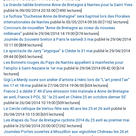
La Grande tablée bretonne Anne de Bretagne à Nantes pour la Saint Yves
publié le 09/05/2014 20:53:00 [1493 lectures]
Le fuchsia "Duchesse Anne de Bretagne" sera baptisé lors des Floralies
internationales de Nantes
publié le 03/05/2014 09:36:00 [1162 lectures]
Concours de nouvelles "Anne de Bretagne au coeur du nouveau
millénaire"
publié le 29/04/2014 14:19:00 [374 lectures]
Journée du Souvenir breton à Paris le samedi 3 mai
publié le 29/04/2014
10:11:00 [838 lectures]
Le spectacle de Jarry "atypique" à Cléder le 31 mai
publié le 29/04/2014
09:44:00 [665 lectures]
Les Bonnets rouges du Pays de Nantes appellent à manifester pour
l'emploi à Saint-Nazaire le 1er mai
publié le 29/04/2014 09:42:00 [614
lectures]
Gigi Le Merdy ouvre son atelier d'artiste à Héric lors de "L'art prend l'air"
les 17 et 18 mai
publié le 27/04/2014 19:06:00 [634 lectures]
France 2 a dédié 3' 49 d'une émission très matinale à Anne de Bretagne
en avril, France 3 PDL 52 ' le 25 avril et Chérie 25 en octobre dernier 55'
publié le 26/04/2014 10:19:00 [509 lectures]
Le Cercle celtique de Vertou fête ses 40 ans les 25 et 26 avril
publié le
26/04/2014 10:15:00 [635 lectures]
Les étapes du Tour de Bretagne cycliste 2014 du 25 avril au premier mai
publié le 25/04/2014 20:00:00 [1262 lectures]
Journées Portes ouvertes à Mouzillon aux vignobles Chéneau les 26 et