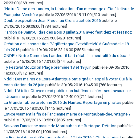
20:23:00 [368 lectures]
"Notre-Dame des Landes, la fabrication d'un mensonge d'État" le livre de
Françoise Verchère
publié le 22/06/2016 19:11:00 [520 lectures]
Double exposition Jean Fréour au Croisic cet été 2016
publié le
21/06/2016 09:08:00 [1784 lectures]
Pardon de Saint-Gildas des Bois 3 juillet 2016 avec fest deiz et fest noz
publié le 19/06/2016 22:57:00 [428 lectures]
Création de l'association "VigiBretagne-EvezhBreizh" à Guérande le 18
juin 2016
publié le 19/06/2016 23:16:00 [2585 lectures]
CNDP / Notre-Dame des Landes : il faut rétablir la neutralité du débat !
publié le 15/06/2016 17:01:00 [344 lectures]
Ty Festival Mouzillon Plage première 18 et 19 juin
publié le 09/06/2016
18:33:00 [312 lectures]
Nddl : Des maires de Loire-Atlantique ont signé un appel à voter Oui à la
consultation du 26 juin
publié le 30/05/2016 19:45:00 [768 lectures]
Nddl : L'Atelier Citoyen rend public son huitième cahier : ses travaux sur
l'Urbanisme
publié le 27/05/2016 17:40:00 [711 lectures]
La Grande Tablée bretonne 2016 de Nantes. Reportage en photos
publié
le 17/05/2016 18:05:00 [1445 lectures]
Est-ce vraiment la fin de l'ancienne mairie de Montauban-de-Bretagne ?
publié le 17/05/2016 13:55:00 [605 lectures]
Sauvons l'ancienne mairie de Montauban-de-Bretagne. Pétition
publié le
11/05/2016 16:25:00 [1006 lectures]
Le Festival Anne de Bretagne du 6 au 12 juin 2016 à Châteaubriant
publié