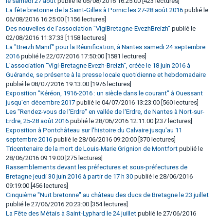
le samedi 27 août
publié le 06/08/2016 16:25:00 [423 lectures]
La fête bretonne de la Saint-Gilles à Pornic les 27-28 août 2016
publié le
06/08/2016 16:25:00 [1156 lectures]
Des nouvelles de l'association "VigiBretagne-EvezhBreizh"
publié le
02/08/2016 11:37:33 [1158 lectures]
La "Breizh Manif" pour la Réunification, à Nantes samedi 24 septembre
2016
publié le 22/07/2016 17:50:00 [1581 lectures]
L'association "Vigi-Bretagne Evezh-Breizh", créée le 18 juin 2016 à
Guérande, se présente à la presse locale quotidienne et hebdomadaire
publié le 08/07/2016 19:13:00 [1976 lectures]
Exposition "Kéréon, 1916-2016 : un siècle dans le courant" à Ouessant
jusqu'en décembre 2017
publié le 04/07/2016 13:23:00 [560 lectures]
Les "Rendez-vous de l'Erdre" en vallée de l'Erdre, de Nantes à Nort-sur-
Erdre, 25-28 août 2016
publié le 28/06/2016 12:11:00 [237 lectures]
Exposition à Pontchâteau sur l'histoire du Calvaire jusqu'au 11
septembre 2016
publié le 28/06/2016 09:20:00 [370 lectures]
Tricentenaire de la mort de Louis-Marie Grignion de Montfort
publié le
28/06/2016 09:19:00 [275 lectures]
Rassemblements devant les préfectures et sous-préfectures de
Bretagne jeudi 30 juin 2016 à partir de 17 h 30
publié le 28/06/2016
09:19:00 [456 lectures]
Cinquième "Nuit bretonne" au château des ducs de Bretagne le 23 juillet
publié le 27/06/2016 20:23:00 [354 lectures]
La Fête des Métais à Saint-Lyphard le 24 juillet
publié le 27/06/2016