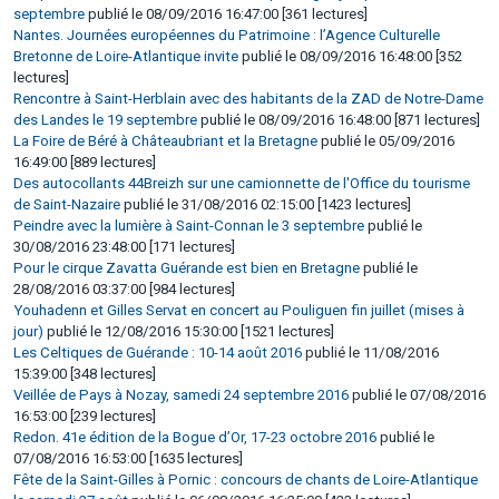
septembre
publié le 08/09/2016 16:47:00 [361 lectures]
Nantes. Journées européennes du Patrimoine : l’Agence Culturelle
Bretonne de Loire-Atlantique invite
publié le 08/09/2016 16:48:00 [352
lectures]
Rencontre à Saint-Herblain avec des habitants de la ZAD de Notre-Dame
des Landes le 19 septembre
publié le 08/09/2016 16:48:00 [871 lectures]
La Foire de Béré à Châteaubriant et la Bretagne
publié le 05/09/2016
16:49:00 [889 lectures]
Des autocollants 44Breizh sur une camionnette de l'Office du tourisme
de Saint-Nazaire
publié le 31/08/2016 02:15:00 [1423 lectures]
Peindre avec la lumière à Saint-Connan le 3 septembre
publié le
30/08/2016 23:48:00 [171 lectures]
Pour le cirque Zavatta Guérande est bien en Bretagne
publié le
28/08/2016 03:37:00 [984 lectures]
Youhadenn et Gilles Servat en concert au Pouliguen fin juillet (mises à
jour)
publié le 12/08/2016 15:30:00 [1521 lectures]
Les Celtiques de Guérande : 10-14 août 2016
publié le 11/08/2016
15:39:00 [348 lectures]
Veillée de Pays à Nozay, samedi 24 septembre 2016
publié le 07/08/2016
16:53:00 [239 lectures]
Redon. 41e édition de la Bogue d’Or, 17-23 octobre 2016
publié le
07/08/2016 16:53:00 [1635 lectures]
Fête de la Saint-Gilles à Pornic : concours de chants de Loire-Atlantique