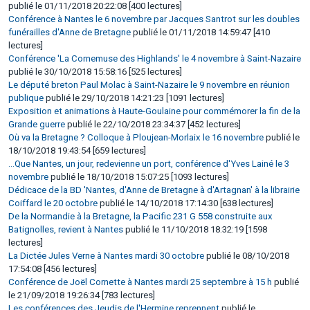
publié le 01/11/2018 20:22:08 [400 lectures]
Conférence à Nantes le 6 novembre par Jacques Santrot sur les doubles
funérailles d'Anne de Bretagne
publié le 01/11/2018 14:59:47 [410
lectures]
Conférence 'La Cornemuse des Highlands' le 4 novembre à Saint-Nazaire
publié le 30/10/2018 15:58:16 [525 lectures]
Le député breton Paul Molac à Saint-Nazaire le 9 novembre en réunion
publique
publié le 29/10/2018 14:21:23 [1091 lectures]
Exposition et animations à Haute-Goulaine pour commémorer la fin de la
Grande guerre
publié le 22/10/2018 23:34:37 [452 lectures]
Où va la Bretagne ? Colloque à Ploujean-Morlaix le 16 novembre
publié le
18/10/2018 19:43:54 [659 lectures]
...Que Nantes, un jour, redevienne un port, conférence d'Yves Lainé le 3
novembre
publié le 18/10/2018 15:07:25 [1093 lectures]
Dédicace de la BD 'Nantes, d'Anne de Bretagne à d'Artagnan' à la librairie
Coiffard le 20 octobre
publié le 14/10/2018 17:14:30 [638 lectures]
De la Normandie à la Bretagne, la Pacific 231 G 558 construite aux
Batignolles, revient à Nantes
publié le 11/10/2018 18:32:19 [1598
lectures]
La Dictée Jules Verne à Nantes mardi 30 octobre
publié le 08/10/2018
17:54:08 [456 lectures]
Conférence de Joël Cornette à Nantes mardi 25 septembre à 15 h
publié
le 21/09/2018 19:26:34 [783 lectures]
Les conférences des Jeudis de l'Hermine reprennent
publié le