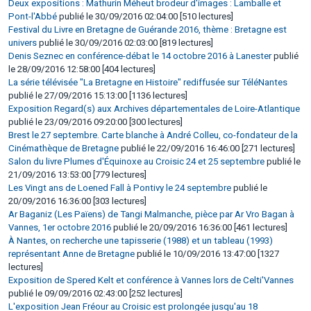
Deux expositions : Mathurin Méheut brodeur d'images : Lamballe et
Pont-l'Abbé
publié le 30/09/2016 02:04:00 [510 lectures]
Festival du Livre en Bretagne de Guérande 2016, thème : Bretagne est
univers
publié le 30/09/2016 02:03:00 [819 lectures]
Denis Seznec en conférence-débat le 14 octobre 2016 à Lanester
publié
le 28/09/2016 12:58:00 [404 lectures]
La série télévisée "La Bretagne en Histoire" rediffusée sur TéléNantes
publié le 27/09/2016 15:13:00 [1136 lectures]
Exposition Regard(s) aux Archives départementales de Loire-Atlantique
publié le 23/09/2016 09:20:00 [300 lectures]
Brest le 27 septembre. Carte blanche à André Colleu, co-fondateur de la
Cinémathèque de Bretagne
publié le 22/09/2016 16:46:00 [271 lectures]
Salon du livre Plumes d'Équinoxe au Croisic 24 et 25 septembre
publié le
21/09/2016 13:53:00 [779 lectures]
Les Vingt ans de Loened Fall à Pontivy le 24 septembre
publié le
20/09/2016 16:36:00 [303 lectures]
Ar Baganiz (Les Païens) de Tangi Malmanche, pièce par Ar Vro Bagan à
Vannes, 1er octobre 2016
publié le 20/09/2016 16:36:00 [461 lectures]
À Nantes, on recherche une tapisserie (1988) et un tableau (1993)
représentant Anne de Bretagne
publié le 10/09/2016 13:47:00 [1327
lectures]
Exposition de Spered Kelt et conférence à Vannes lors de Celti'Vannes
publié le 09/09/2016 02:43:00 [252 lectures]
L'exposition Jean Fréour au Croisic est prolongée jusqu'au 18