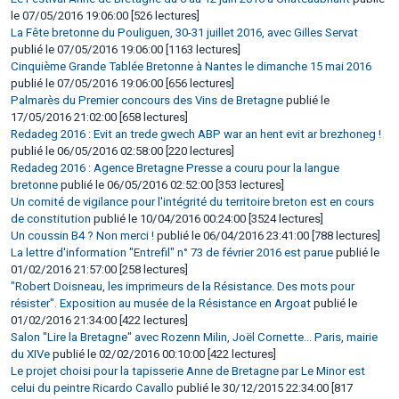
le 07/05/2016 19:06:00 [526 lectures]
La Fête bretonne du Pouliguen, 30-31 juillet 2016, avec Gilles Servat
publié le 07/05/2016 19:06:00 [1163 lectures]
Cinquième Grande Tablée Bretonne à Nantes le dimanche 15 mai 2016
publié le 07/05/2016 19:06:00 [656 lectures]
Palmarès du Premier concours des Vins de Bretagne
publié le
17/05/2016 21:02:00 [658 lectures]
Redadeg 2016 : Evit an trede gwech ABP war an hent evit ar brezhoneg !
publié le 06/05/2016 02:58:00 [220 lectures]
Redadeg 2016 : Agence Bretagne Presse a couru pour la langue
bretonne
publié le 06/05/2016 02:52:00 [353 lectures]
Un comité de vigilance pour l'intégrité du territoire breton est en cours
de constitution
publié le 10/04/2016 00:24:00 [3524 lectures]
Un coussin B4 ? Non merci !
publié le 06/04/2016 23:41:00 [788 lectures]
La lettre d'information "Entrefil" n° 73 de février 2016 est parue
publié le
01/02/2016 21:57:00 [258 lectures]
"Robert Doisneau, les imprimeurs de la Résistance. Des mots pour
résister". Exposition au musée de la Résistance en Argoat
publié le
01/02/2016 21:34:00 [422 lectures]
Salon "Lire la Bretagne" avec Rozenn Milin, Joël Cornette... Paris, mairie
du XIVe
publié le 02/02/2016 00:10:00 [422 lectures]
Le projet choisi pour la tapisserie Anne de Bretagne par Le Minor est
celui du peintre Ricardo Cavallo
publié le 30/12/2015 22:34:00 [817