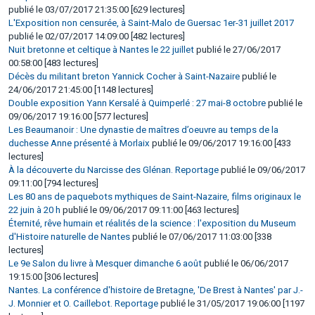
publié le 03/07/2017 21:35:00 [629 lectures]
L'Exposition non censurée, à Saint-Malo de Guersac 1er-31 juillet 2017
publié le 02/07/2017 14:09:00 [482 lectures]
Nuit bretonne et celtique à Nantes le 22 juillet
publié le 27/06/2017
00:58:00 [483 lectures]
Décès du militant breton Yannick Cocher à Saint-Nazaire
publié le
24/06/2017 21:45:00 [1148 lectures]
Double exposition Yann Kersalé à Quimperlé : 27 mai-8 octobre
publié le
09/06/2017 19:16:00 [577 lectures]
Les Beaumanoir : Une dynastie de maîtres d’oeuvre au temps de la
duchesse Anne présenté à Morlaix
publié le 09/06/2017 19:16:00 [433
lectures]
À la découverte du Narcisse des Glénan. Reportage
publié le 09/06/2017
09:11:00 [794 lectures]
Les 80 ans de paquebots mythiques de Saint-Nazaire, films originaux le
22 juin à 20 h
publié le 09/06/2017 09:11:00 [463 lectures]
Éternité, rêve humain et réalités de la science : l'exposition du Museum
d'Histoire naturelle de Nantes
publié le 07/06/2017 11:03:00 [338
lectures]
Le 9e Salon du livre à Mesquer dimanche 6 août
publié le 06/06/2017
19:15:00 [306 lectures]
Nantes. La conférence d'histoire de Bretagne, 'De Brest à Nantes' par J.-
J. Monnier et O. Caillebot. Reportage
publié le 31/05/2017 19:06:00 [1197