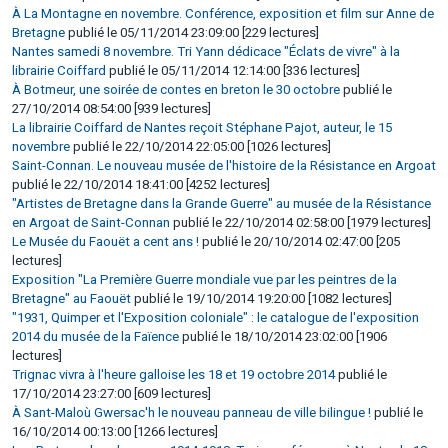
À La Montagne en novembre. Conférence, exposition et film sur Anne de
Bretagne
publié le 05/11/2014 23:09:00 [229 lectures]
Nantes samedi 8 novembre. Tri Yann dédicace "Éclats de vivre" à la
librairie Coiffard
publié le 05/11/2014 12:14:00 [336 lectures]
À Botmeur, une soirée de contes en breton le 30 octobre
publié le
27/10/2014 08:54:00 [939 lectures]
La librairie Coiffard de Nantes reçoit Stéphane Pajot, auteur, le 15
novembre
publié le 22/10/2014 22:05:00 [1026 lectures]
Saint-Connan. Le nouveau musée de l'histoire de la Résistance en Argoat
publié le 22/10/2014 18:41:00 [4252 lectures]
"Artistes de Bretagne dans la Grande Guerre" au musée de la Résistance
en Argoat de Saint-Connan
publié le 22/10/2014 02:58:00 [1979 lectures]
Le Musée du Faouët a cent ans !
publié le 20/10/2014 02:47:00 [205
lectures]
Exposition "La Première Guerre mondiale vue par les peintres de la
Bretagne" au Faouët
publié le 19/10/2014 19:20:00 [1082 lectures]
"1931, Quimper et l'Exposition coloniale" : le catalogue de l'exposition
2014 du musée de la Faïence
publié le 18/10/2014 23:02:00 [1906
lectures]
Trignac vivra à l'heure galloise les 18 et 19 octobre 2014
publié le
17/10/2014 23:27:00 [609 lectures]
À Sant-Maloù Gwersac'h le nouveau panneau de ville bilingue !
publié le
16/10/2014 00:13:00 [1266 lectures]