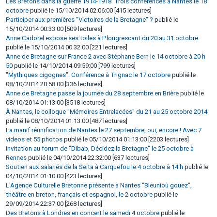
Les Bretons dans la guerre 1914-1918. Trois conférences à Nantes le 18
octobre
publié le 15/10/2014 02:06:00 [415 lectures]
Participer aux premières "Victoires de la Bretagne" ?
publié le
15/10/2014 00:33:00 [509 lectures]
Anne Cadorel expose ses toiles à Plougrescant du 20 au 31 octobre
publié le 15/10/2014 00:32:00 [221 lectures]
Anne de Bretagne sur France 2 avec Stéphane Bern le 14 octobre à 20 h
50
publié le 14/10/2014 09:59:00 [799 lectures]
"Mythiques cigognes". Conférence à Trignac le 17 octobre
publié le
08/10/2014 20:58:00 [336 lectures]
Anne de Bretagne passe la journée du 28 septembre en Brière
publié le
08/10/2014 01:13:00 [3518 lectures]
À Nantes, le colloque "Mémoires Entrelacées" du 21 au 25 octobre 2014
publié le 08/10/2014 01:13:00 [487 lectures]
La manif réunification de Nantes le 27 septembre, oui, encore ! Avec 7
videos et 55 photos
publié le 05/10/2014 01:13:00 [2203 lectures]
Invitation au forum de "Dibab, Décidez la Bretagne" le 25 octobre à
Rennes
publié le 04/10/2014 22:32:00 [637 lectures]
Soutien aux salariés de la Seita à Carquefou le 4 octobre à 14 h
publié le
04/10/2014 01:10:00 [423 lectures]
L'Agence Culturelle Bretonne présente à Nantes "Bleunioù gouez",
théâtre en breton, français et espagnol, le 2 octobre
publié le
29/09/2014 22:37:00 [268 lectures]
Des Bretons à Londres en concert le samedi 4 octobre
publié le