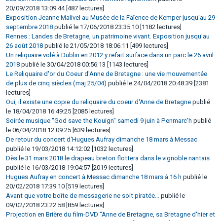
20/09/2018 13:09:44 [487 lectures]
Exposition Jeanne Malivel au Musée de la Faïence de Kemper jusqu'au 29
septembre 2018
publié le 17/06/2018 23:35:10 [1182 lectures]
Rennes : Landes de Bretagne, un patrimoine vivant. Exposition jusqu'au
26 août 2018
publié le 21/05/2018 18:06:11 [499 lectures]
Un reliquaire volé à Dublin en 2012 y refait surface dans un parc le 26 avril
2018
publié le 30/04/2018 00:56:13 [1143 lectures]
Le Reliquaire d'or du Coeur d'Anne de Bretagne : une vie mouvementée
de plus de cinq siècles (maj 25/04)
publié le 24/04/2018 20:48:39 [2381
lectures]
Oui, il existe une copie du reliquaire du coeur d'Anne de Bretagne
publié
le 18/04/2018 16:49:25 [2085 lectures]
Soirée musique ''God save the Kouign'' samedi 9 juin à Penmarc'h
publié
le 06/04/2018 12:09:25 [639 lectures]
De retour du concert d'Hugues Aufray dimanche 18 mars à Messac
publié le 19/03/2018 14:12:02 [1032 lectures]
Dès le 31 mars 2018 le drapeau breton flottera dans le vignoble nantais
publié le 16/03/2018 19:04:57 [2019 lectures]
Hugues Aufray en concert à Messac dimanche 18 mars à 16 h
publié le
20/02/2018 17:39:10 [519 lectures]
Avant que votre boîte de messagerie ne soit piratée...
publié le
09/02/2018 23:22:58 [859 lectures]
Projection en Brière du film-DVD “Anne de Bretagne, sa Bretagne d'hier et