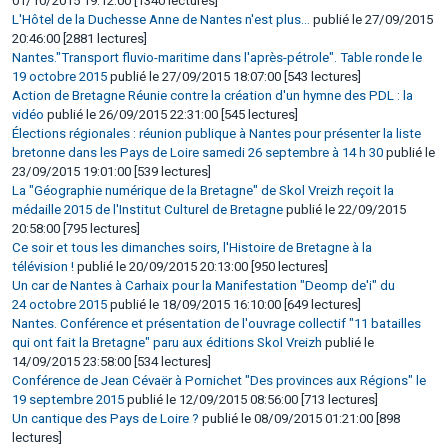
01/10/2015 19:12:00 [1340 lectures]
L'Hôtel de la Duchesse Anne de Nantes n'est plus...
publié le 27/09/2015
20:46:00 [2881 lectures]
Nantes."Transport fluvio-maritime dans l'après-pétrole". Table ronde le
19 octobre 2015
publié le 27/09/2015 18:07:00 [543 lectures]
Action de Bretagne Réunie contre la création d'un hymne des PDL : la
vidéo
publié le 26/09/2015 22:31:00 [545 lectures]
Élections régionales : réunion publique à Nantes pour présenter la liste
bretonne dans les Pays de Loire samedi 26 septembre à 14 h 30
publié le
23/09/2015 19:01:00 [539 lectures]
La "Géographie numérique de la Bretagne" de Skol Vreizh reçoit la
médaille 2015 de l'Institut Culturel de Bretagne
publié le 22/09/2015
20:58:00 [795 lectures]
Ce soir et tous les dimanches soirs, l'Histoire de Bretagne à la
télévision !
publié le 20/09/2015 20:13:00 [950 lectures]
Un car de Nantes à Carhaix pour la Manifestation "Deomp de'i" du
24 octobre 2015
publié le 18/09/2015 16:10:00 [649 lectures]
Nantes. Conférence et présentation de l'ouvrage collectif "11 batailles
qui ont fait la Bretagne" paru aux éditions Skol Vreizh
publié le
14/09/2015 23:58:00 [534 lectures]
Conférence de Jean Cévaër à Pornichet "Des provinces aux Régions" le
19 septembre 2015
publié le 12/09/2015 08:56:00 [713 lectures]
Un cantique des Pays de Loire ?
publié le 08/09/2015 01:21:00 [898
lectures]