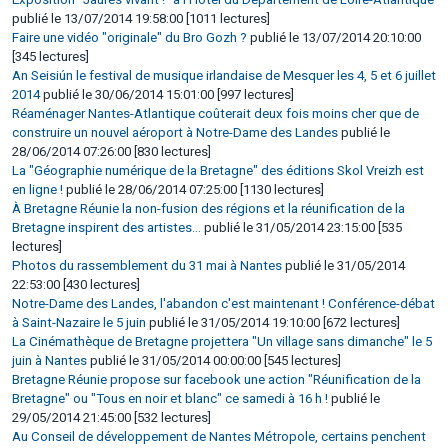
publié le 13/07/2014 19:58:00 [1011 lectures]
Faire une vidéo "originale" du Bro Gozh ?
publié le 13/07/2014 20:10:00
[345 lectures]
An Seisiún le festival de musique irlandaise de Mesquer les 4, 5 et 6 juillet
2014
publié le 30/06/2014 15:01:00 [997 lectures]
Réaménager Nantes-Atlantique coûterait deux fois moins cher que de
construire un nouvel aéroport à Notre-Dame des Landes
publié le
28/06/2014 07:26:00 [830 lectures]
La "Géographie numérique de la Bretagne" des éditions Skol Vreizh est
en ligne !
publié le 28/06/2014 07:25:00 [1130 lectures]
À Bretagne Réunie la non-fusion des régions et la réunification de la
Bretagne inspirent des artistes...
publié le 31/05/2014 23:15:00 [535
lectures]
Photos du rassemblement du 31 mai à Nantes
publié le 31/05/2014
22:53:00 [430 lectures]
Notre-Dame des Landes, l'abandon c'est maintenant ! Conférence-débat
à Saint-Nazaire le 5 juin
publié le 31/05/2014 19:10:00 [672 lectures]
La Cinémathèque de Bretagne projettera "Un village sans dimanche" le 5
juin à Nantes
publié le 31/05/2014 00:00:00 [545 lectures]
Bretagne Réunie propose sur facebook une action "Réunification de la
Bretagne" ou "Tous en noir et blanc" ce samedi à 16 h !
publié le
29/05/2014 21:45:00 [532 lectures]
Au Conseil de développement de Nantes Métropole, certains penchent