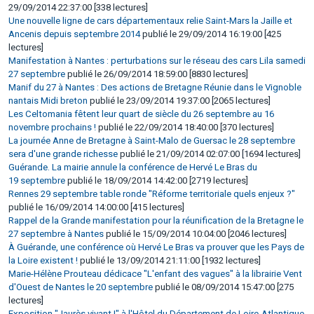
29/09/2014 22:37:00 [338 lectures]
Une nouvelle ligne de cars départementaux relie Saint-Mars la Jaille et
Ancenis depuis septembre 2014
publié le 29/09/2014 16:19:00 [425
lectures]
Manifestation à Nantes : perturbations sur le réseau des cars Lila samedi
27 septembre
publié le 26/09/2014 18:59:00 [8830 lectures]
Manif du 27 à Nantes : Des actions de Bretagne Réunie dans le Vignoble
nantais Midi breton
publié le 23/09/2014 19:37:00 [2065 lectures]
Les Celtomania fêtent leur quart de siècle du 26 septembre au 16
novembre prochains !
publié le 22/09/2014 18:40:00 [370 lectures]
La journée Anne de Bretagne à Saint-Malo de Guersac le 28 septembre
sera d'une grande richesse
publié le 21/09/2014 02:07:00 [1694 lectures]
Guérande. La mairie annule la conférence de Hervé Le Bras du
19 septembre
publié le 18/09/2014 14:42:00 [2719 lectures]
Rennes 29 septembre table ronde "Réforme territoriale quels enjeux ?"
publié le 16/09/2014 14:00:00 [415 lectures]
Rappel de la Grande manifestation pour la réunification de la Bretagne le
27 septembre à Nantes
publié le 15/09/2014 10:04:00 [2046 lectures]
À Guérande, une conférence où Hervé Le Bras va prouver que les Pays de
la Loire existent !
publié le 13/09/2014 21:11:00 [1932 lectures]
Marie-Hélène Prouteau dédicace "L'enfant des vagues" à la librairie Vent
d'Ouest de Nantes le 20 septembre
publié le 08/09/2014 15:47:00 [275
lectures]
Exposition "Jaurès vivant !" à l'Hôtel du Département de Loire-Atlantique