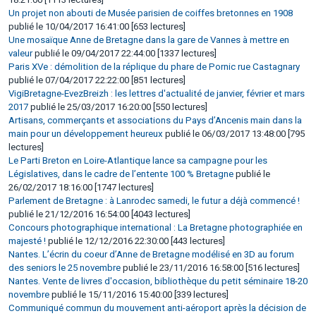
Un projet non abouti de Musée parisien de coiffes bretonnes en 1908
publié le 10/04/2017 16:41:00 [653 lectures]
Une mosaïque Anne de Bretagne dans la gare de Vannes à mettre en
valeur
publié le 09/04/2017 22:44:00 [1337 lectures]
Paris XVe : démolition de la réplique du phare de Pornic rue Castagnary
publié le 07/04/2017 22:22:00 [851 lectures]
VigiBretagne-EvezBreizh : les lettres d'actualité de janvier, février et mars
2017
publié le 25/03/2017 16:20:00 [550 lectures]
Artisans, commerçants et associations du Pays d’Ancenis main dans la
main pour un développement heureux
publié le 06/03/2017 13:48:00 [795
lectures]
Le Parti Breton en Loire-Atlantique lance sa campagne pour les
Législatives, dans le cadre de l’entente 100 % Bretagne
publié le
26/02/2017 18:16:00 [1747 lectures]
Parlement de Bretagne : à Lanrodec samedi, le futur a déjà commencé !
publié le 21/12/2016 16:54:00 [4043 lectures]
Concours photographique international : La Bretagne photographiée en
majesté !
publié le 12/12/2016 22:30:00 [443 lectures]
Nantes. L’écrin du coeur d’Anne de Bretagne modélisé en 3D au forum
des seniors le 25 novembre
publié le 23/11/2016 16:58:00 [516 lectures]
Nantes. Vente de livres d'occasion, bibliothèque du petit séminaire 18-20
novembre
publié le 15/11/2016 15:40:00 [339 lectures]
Communiqué commun du mouvement anti-aéroport après la décision de