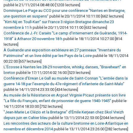
publié le 21/11/2014 08:48:00 [1203 lectures]
Dominique Le Page au CCO pour une conférence "Nantes en Bretagne,
une question en suspens"
publié le 20/11/2014 10:11:00 [662 lectures]
"Kirri-Nij en Toull-Karr" sur France 3 région Bretagne dimanche 23
novembre à 11 h
publié le 20/11/2014 10:11:00 [632 lectures]
Conférence de J.-Fr. Caraës "Le camp d'internement de Guérande, 1914-
1918" à Athanor 20 novembre 18 h
publié le 18/11/2014 10:27:00 [814
lectures]
À Guérande une exposition extérieure en 27 panneaux "Inventaire du
Patrimoine" et un livre édité par les Pays de la Loire
publié le 18/11/2014
00:22:00 [657 lectures]
L'Écosse à Nantes les 28-29 novembre, whisky, danses, "Braveheart" en
breton
publié le 17/11/2014 02:16:00 [523 lectures]
Conférence d'Erwan Le Gall au musée de Saint-Connan "L'entrée dans la
guerre 14-18 par l'exemple du 47e régiment d'infanterie de Saint-Malo"
publié le 14/11/2014 23:33:00 [434 lectures]
Au musée de la Résistance en Argoat Virginie Picaut présente son livre
"La fille du Français, enfant de prisonnier de guerre 1940-1945"
publié le
14/11/2014 18:33:00 [752 lectures]
"Jean-Marie Le Clézio et la Bretagne" d'Émile Kerjean chez Skol Vreizh
depuis juin en Cahier bleu
publié le 13/11/2014 22:53:00 [2044 lectures]
Les rencontres des acteurs de la culture bretonne en Loire-Atlantique en
novembre et décembre 2014
publié le 13/11/2014 23:26:00 [282 lectures]