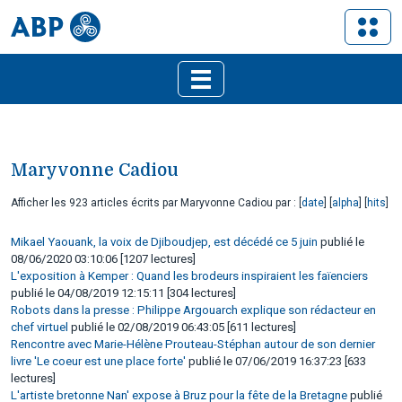
Maryvonne Cadiou
Afficher les 923 articles écrits par Maryvonne Cadiou par : [
date
] [
alpha
] [
hits
]
Mikael Yaouank, la voix de Djiboudjep, est décédé ce 5 juin
publié le
08/06/2020 03:10:06 [1207 lectures]
L'exposition à Kemper : Quand les brodeurs inspiraient les faïenciers
publié le 04/08/2019 12:15:11 [304 lectures]
Robots dans la presse : Philippe Argouarch explique son rédacteur en
chef virtuel
publié le 02/08/2019 06:43:05 [611 lectures]
Rencontre avec Marie-Hélène Prouteau-Stéphan autour de son dernier
livre 'Le coeur est une place forte'
publié le 07/06/2019 16:37:23 [633
lectures]
L'artiste bretonne Nan' expose à Bruz pour la fête de la Bretagne
publié