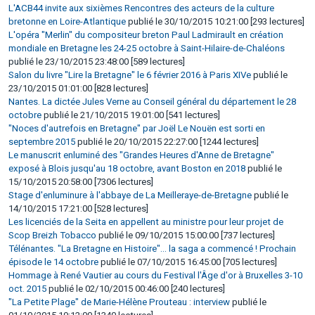
L'ACB44 invite aux sixièmes Rencontres des acteurs de la culture
bretonne en Loire-Atlantique
publié le 30/10/2015 10:21:00 [293 lectures]
L'opéra "Merlin" du compositeur breton Paul Ladmirault en création
mondiale en Bretagne les 24-25 octobre à Saint-Hilaire-de-Chaléons
publié le 23/10/2015 23:48:00 [589 lectures]
Salon du livre "Lire la Bretagne" le 6 février 2016 à Paris XIVe
publié le
23/10/2015 01:01:00 [828 lectures]
Nantes. La dictée Jules Verne au Conseil général du département le 28
octobre
publié le 21/10/2015 19:01:00 [541 lectures]
"Noces d'autrefois en Bretagne" par Joël Le Nouën est sorti en
septembre 2015
publié le 20/10/2015 22:27:00 [1244 lectures]
Le manuscrit enluminé des "Grandes Heures d'Anne de Bretagne"
exposé à Blois jusqu'au 18 octobre, avant Boston en 2018
publié le
15/10/2015 20:58:00 [7306 lectures]
Stage d'enluminure à l'abbaye de La Meilleraye-de-Bretagne
publié le
14/10/2015 17:21:00 [528 lectures]
Les licenciés de la Seita en appellent au ministre pour leur projet de
Scop Breizh Tobacco
publié le 09/10/2015 15:00:00 [737 lectures]
Télénantes. "La Bretagne en Histoire"... la saga a commencé ! Prochain
épisode le 14 octobre
publié le 07/10/2015 16:45:00 [705 lectures]
Hommage à René Vautier au cours du Festival l'Âge d'or à Bruxelles 3-10
oct. 2015
publié le 02/10/2015 00:46:00 [240 lectures]
"La Petite Plage" de Marie-Hélène Prouteau : interview
publié le